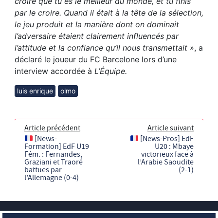
croire que tu es le meilleur du monde, et tu finis
par le croire. Quand il était à la tête de la sélection,
le jeu produit et la manière dont on dominait
l’adversaire étaient clairement influencés par
l’attitude et la confiance qu’il nous transmettait »
, a
déclaré le joueur du FC Barcelone lors d’une
interview accordée à
L’Équipe.
luis enrique
olmo
Article précédent
Article suivant
[News-
[News-Pros] EdF
Formation] EdF U19
U20 : Mbaye
Fém. : Fernandes,
victorieux face à
Graziani et Traoré
l’Arabie Saoudite
battues par
(2-1)
l’Allemagne (0-4)