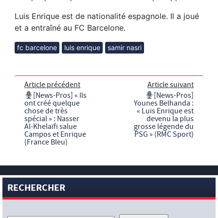
Luis Enrique est de nationalité espagnole. Il a joué
et a entraîné au FC Barcelone.
fc barcelone
luis enrique
samir nasri
Article précédent
Article suivant
[News-Pros] « Ils
[News-Pros]
ont créé quelque
Younes Belhanda :
chose de très
« Luis Enrique est
spécial » : Nasser
devenu la plus
Al-Khelaïfi salue
grosse légende du
Campos et Enrique
PSG » (RMC Sport)
(France Bleu)
RECHERCHER