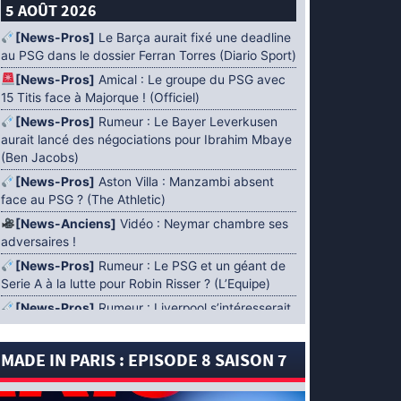
5 AOÛT 2026
[News-Pros]
Le Barça aurait fixé une deadline
au PSG dans le dossier Ferran Torres (Diario Sport)
[News-Pros]
Amical : Le groupe du PSG avec
15 Titis face à Majorque ! (Officiel)
[News-Pros]
Rumeur : Le Bayer Leverkusen
aurait lancé des négociations pour Ibrahim Mbaye
(Ben Jacobs)
[News-Pros]
Aston Villa : Manzambi absent
face au PSG ? (The Athletic)
[News-Anciens]
Vidéo : Neymar chambre ses
adversaires !
[News-Pros]
Rumeur : Le PSG et un géant de
Serie A à la lutte pour Robin Risser ? (L’Equipe)
[News-Pros]
Rumeur : Liverpool s’intéresserait
à Ibrahim Mbaye en plus de Bradley Barcola
(Fabrizio Romano)
MADE IN PARIS : EPISODE 8 SAISON 7
[News-Pros]
Rumeur : Accord contractuel
trouvé entre le PSG et Mika Godts (Fabrizio