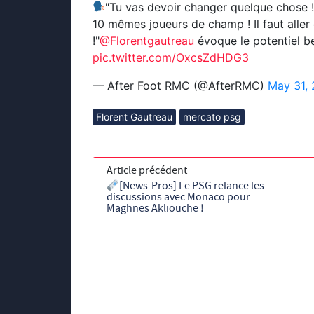
"Tu vas devoir changer quelque chose !
10 mêmes joueurs de champ ! Il faut aller 
!"
@Florentgautreau
évoque le potentiel be
pic.twitter.com/OxcsZdHDG3
— After Foot RMC (@AfterRMC)
May 31,
Florent Gautreau
mercato psg
Article précédent
[News-Pros] Le PSG relance les
discussions avec Monaco pour
Maghnes Akliouche !