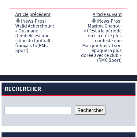
Article précédent
Article suivant
[News-Pros]
[News-Pros]
Walid Acherchour :
Maxime Chanot :
« Ousmane
« C’est à la période
Dembélé est une
où il a été le plus
icône du football
contesté que
français ! »(RMC
Marquinhos vit son
Sport)
époque la plus
dorée avec ce club »
(RMC Sport)
RECHERCHER