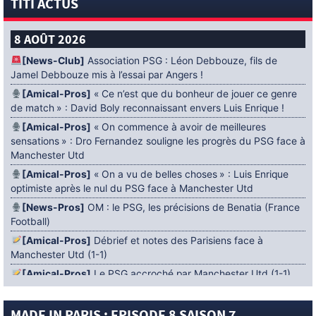
TITI ACTUS
8 AOÛT 2026
[News-Club]
Association PSG : Léon Debbouze, fils de
Jamel Debbouze mis à l’essai par Angers !
[Amical-Pros]
« Ce n’est que du bonheur de jouer ce genre
de match » : David Boly reconnaissant envers Luis Enrique !
[Amical-Pros]
« On commence à avoir de meilleures
sensations » : Dro Fernandez souligne les progrès du PSG face à
Manchester Utd
[Amical-Pros]
« On a vu de belles choses » : Luis Enrique
optimiste après le nul du PSG face à Manchester Utd
[News-Pros]
OM : le PSG, les précisions de Benatia (France
Football)
[Amical-Pros]
Débrief et notes des Parisiens face à
Manchester Utd (1-1)
[Amical-Pros]
Le PSG accroché par Manchester Utd (1-1)
[News-Pros]
Amical : Lens battu par Sunderland avant le
PSG