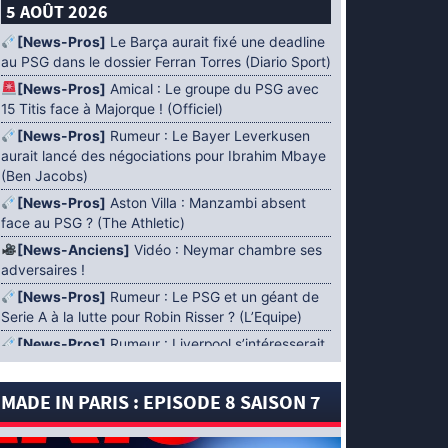
5 AOÛT 2026
[News-Pros]
Le Barça aurait fixé une deadline
au PSG dans le dossier Ferran Torres (Diario Sport)
[News-Pros]
Amical : Le groupe du PSG avec
15 Titis face à Majorque ! (Officiel)
[News-Pros]
Rumeur : Le Bayer Leverkusen
aurait lancé des négociations pour Ibrahim Mbaye
(Ben Jacobs)
[News-Pros]
Aston Villa : Manzambi absent
face au PSG ? (The Athletic)
[News-Anciens]
Vidéo : Neymar chambre ses
adversaires !
[News-Pros]
Rumeur : Le PSG et un géant de
Serie A à la lutte pour Robin Risser ? (L’Equipe)
[News-Pros]
Rumeur : Liverpool s’intéresserait
à Ibrahim Mbaye en plus de Bradley Barcola
(Fabrizio Romano)
MADE IN PARIS : EPISODE 8 SAISON 7
[News-Pros]
Rumeur : Accord contractuel
trouvé entre le PSG et Mika Godts (Fabrizio