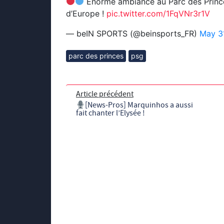
Énorme ambiance au Parc des Prince
d’Europe !
pic.twitter.com/1FqVNr3r1V
— beIN SPORTS (@beinsports_FR)
May 3
parc des princes
psg
Article précédent
[News-Pros] Marquinhos a aussi
fait chanter l’Elysée !