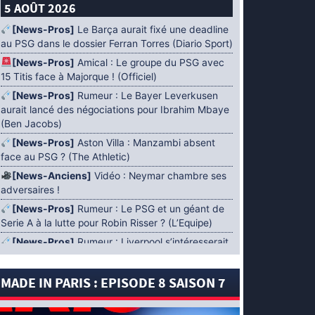
5 AOÛT 2026
[News-Pros]
Le Barça aurait fixé une deadline
au PSG dans le dossier Ferran Torres (Diario Sport)
[News-Pros]
Amical : Le groupe du PSG avec
15 Titis face à Majorque ! (Officiel)
[News-Pros]
Rumeur : Le Bayer Leverkusen
aurait lancé des négociations pour Ibrahim Mbaye
(Ben Jacobs)
[News-Pros]
Aston Villa : Manzambi absent
face au PSG ? (The Athletic)
[News-Anciens]
Vidéo : Neymar chambre ses
adversaires !
[News-Pros]
Rumeur : Le PSG et un géant de
Serie A à la lutte pour Robin Risser ? (L’Equipe)
[News-Pros]
Rumeur : Liverpool s’intéresserait
à Ibrahim Mbaye en plus de Bradley Barcola
(Fabrizio Romano)
MADE IN PARIS : EPISODE 8 SAISON 7
[News-Pros]
Rumeur : Accord contractuel
trouvé entre le PSG et Mika Godts (Fabrizio