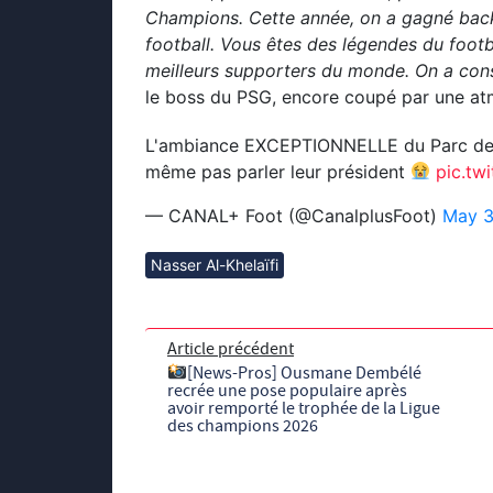
Champions. Cette année, on a gagné back
football. Vous êtes des légendes du footb
meilleurs supporters du monde. On a cons
le boss du PSG, encore coupé par une at
L'ambiance EXCEPTIONNELLE du Parc des Pr
même pas parler leur président
pic.t
— CANAL+ Foot (@CanalplusFoot)
May 3
Nasser Al-Khelaïfi
Article précédent
[News-Pros] Ousmane Dembélé
recrée une pose populaire après
avoir remporté le trophée de la Ligue
des champions 2026