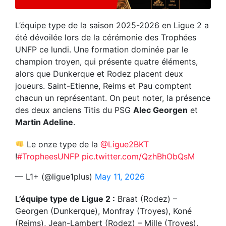
L’équipe type de la saison 2025-2026 en Ligue 2 a
été dévoilée lors de la cérémonie des Trophées
UNFP ce lundi. Une formation dominée par le
champion troyen, qui présente quatre éléments,
alors que Dunkerque et Rodez placent deux
joueurs. Saint-Etienne, Reims et Pau comptent
chacun un représentant. On peut noter, la présence
des deux anciens Titis du PSG
Alec Georgen
et
Martin Adeline
.
Le onze type de la
@Ligue2BKT
!
#TropheesUNFP
pic.twitter.com/QzhBhObQsM
— L1+ (@ligue1plus)
May 11, 2026
L’équipe type de Ligue 2 :
Braat (Rodez) –
Georgen (Dunkerque), Monfray (Troyes), Koné
(Reims), Jean-Lambert (Rodez) – Mille (Troyes),