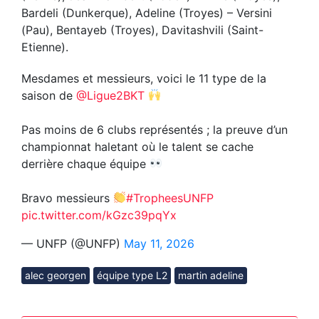
Bardeli (Dunkerque), Adeline (Troyes) – Versini
(Pau), Bentayeb (Troyes), Davitashvili (Saint-
Etienne).
Mesdames et messieurs, voici le 11 type de la
saison de
@Ligue2BKT
Pas moins de 6 clubs représentés ; la preuve d’un
championnat haletant où le talent se cache
derrière chaque équipe
Bravo messieurs
#TropheesUNFP
pic.twitter.com/kGzc39pqYx
— UNFP (@UNFP)
May 11, 2026
alec georgen
équipe type L2
martin adeline