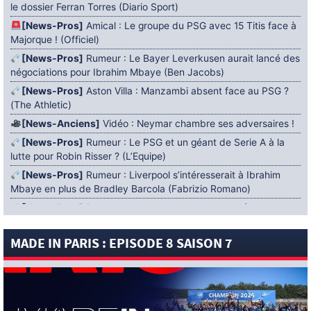
le dossier Ferran Torres (Diario Sport)
[News-Pros]
Amical : Le groupe du PSG avec 15 Titis face à
Majorque ! (Officiel)
[News-Pros]
Rumeur : Le Bayer Leverkusen aurait lancé des
négociations pour Ibrahim Mbaye (Ben Jacobs)
[News-Pros]
Aston Villa : Manzambi absent face au PSG ?
(The Athletic)
[News-Anciens]
Vidéo : Neymar chambre ses adversaires !
[News-Pros]
Rumeur : Le PSG et un géant de Serie A à la
lutte pour Robin Risser ? (L’Equipe)
[News-Pros]
Rumeur : Liverpool s’intéresserait à Ibrahim
Mbaye en plus de Bradley Barcola (Fabrizio Romano)
[News-Pros]
Rumeur : Accord contractuel trouvé entre le
PSG et Mika Godts (Fabrizio Romano)
MADE IN PARIS : EPISODE 8 SAISON 7
[News-Pros]
Rumeur : Le PSG aurait lancé un ultimatum
pour boucler le dossier Ferran Torres (Matteo Moretto)
4 AOÛT 2026
[News-Formation]
Mercato : Khalil Ayari prêté à Dunkerque
(Officiel)