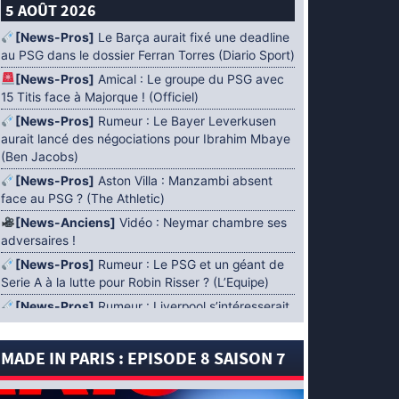
5 AOÛT 2026
[News-Pros]
Le Barça aurait fixé une deadline
au PSG dans le dossier Ferran Torres (Diario Sport)
[News-Pros]
Amical : Le groupe du PSG avec
15 Titis face à Majorque ! (Officiel)
[News-Pros]
Rumeur : Le Bayer Leverkusen
aurait lancé des négociations pour Ibrahim Mbaye
(Ben Jacobs)
[News-Pros]
Aston Villa : Manzambi absent
face au PSG ? (The Athletic)
[News-Anciens]
Vidéo : Neymar chambre ses
adversaires !
[News-Pros]
Rumeur : Le PSG et un géant de
Serie A à la lutte pour Robin Risser ? (L’Equipe)
[News-Pros]
Rumeur : Liverpool s’intéresserait
à Ibrahim Mbaye en plus de Bradley Barcola
(Fabrizio Romano)
MADE IN PARIS : EPISODE 8 SAISON 7
[News-Pros]
Rumeur : Accord contractuel
trouvé entre le PSG et Mika Godts (Fabrizio