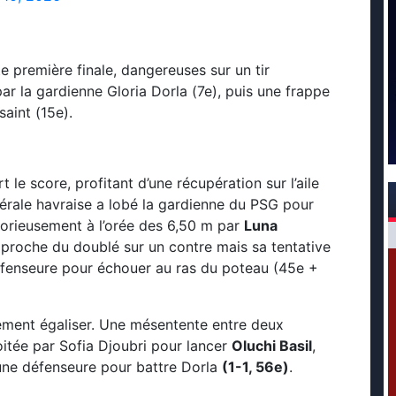
e première finale, dangereuses sur un tir
r la gardienne Gloria Dorla (7e), puis une frappe
aint (15e).
le score, profitant d’une récupération sur l’aile
atérale havraise a lobé la gardienne du PSG pour
torieusement à l’orée des 6,50 m par
Luna
é proche du doublé sur un contre mais sa tentative
éfenseure pour échouer au ras du poteau (45e +
uement égaliser. Une mésentente entre deux
oitée par Sofia Djoubri pour lancer
Oluchi Basil
,
d’une défenseure pour battre Dorla
(1-1, 56e)
.