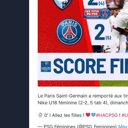
Le Paris Saint-Germain a remporté aux ti
Nike U18 féminine (2-2, 5 tab 4), dimanc
0’ I Allez les filles !
#HACPSG
I
#U
— PSG Féminines (@PSG_Feminines)
May