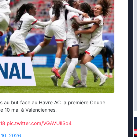
rs au but face au Havre AC la première Coupe
he 10 mai à Valenciennes.
18
pic.twitter.com/VGAVUllSo4
 10, 2026