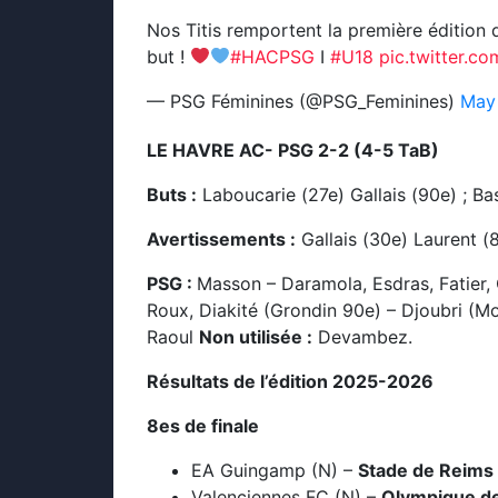
Nos Titis remportent la première édition
but !
#HACPSG
I
#U18
pic.twitter.
— PSG Féminines (@PSG_Feminines)
May
LE HAVRE AC- PSG 2-2 (4-5 TaB)
Buts :
Laboucarie (27e) Gallais (90e) ; Bas
Avertissements :
Gallais (30e) Laurent (
PSG :
Masson – Daramola, Esdras, Fatier, 
Roux, Diakité (Grondin 90e) – Djoubri (M
Raoul
Non utilisée :
Devambez.
Résultats de l’édition 2025-2026
8es de finale
EA Guingamp (N) –
Stade de Reims
Valenciennes FC (N) –
Olympique de