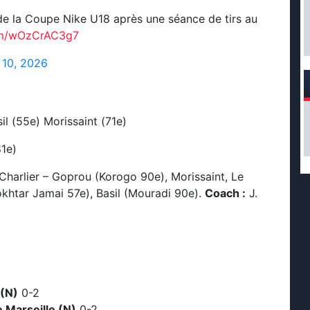
 de la Coupe Nike U18 après une séance de tirs au
com/wOzCrAC3g7
 10, 2026
il (55e) Morissaint (71e)
81e)
Charlier – Goprou (Korogo 90e), Morissaint, Le
okhtar Jamai 57e), Basil (Mouradi 90e).
Coach :
J.
 (N)
0-2
 Marseille (N)
0-2