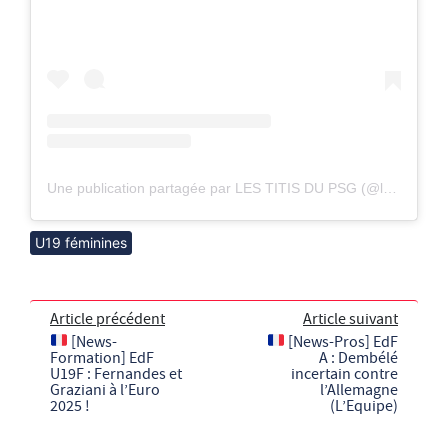
Une publication partagée par LES TITIS DU PSG (@lestitisdupsgofficiel)
U19 féminines
Article précédent
Article suivant
[News-
[News-Pros] EdF
Formation] EdF
A : Dembélé
U19F : Fernandes et
incertain contre
Graziani à l’Euro
l’Allemagne
2025 !
(L’Equipe)