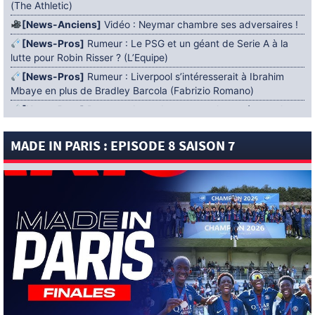
(The Athletic)
[News-Anciens]
Vidéo : Neymar chambre ses adversaires !
[News-Pros]
Rumeur : Le PSG et un géant de Serie A à la
lutte pour Robin Risser ? (L’Equipe)
[News-Pros]
Rumeur : Liverpool s’intéresserait à Ibrahim
Mbaye en plus de Bradley Barcola (Fabrizio Romano)
[News-Pros]
Rumeur : Accord contractuel trouvé entre le
PSG et Mika Godts (Fabrizio Romano)
MADE IN PARIS : EPISODE 8 SAISON 7
[News-Pros]
Rumeur : Le PSG aurait lancé un ultimatum
pour boucler le dossier Ferran Torres (Matteo Moretto)
4 AOÛT 2026
[News-Formation]
Mercato : Khalil Ayari prêté à Dunkerque
(Officiel)
[News-Anciens]
Leverkusen : un retour de Diaby envisagé
(Foot Mercato)
[News-Formation]
Nsoki va filer au Dinamo Zagreb
(L’Equipe)
[News-Pros]
Rumeur : Suzuki acheté par le PSG puis prêté ?
(L’Equipe)