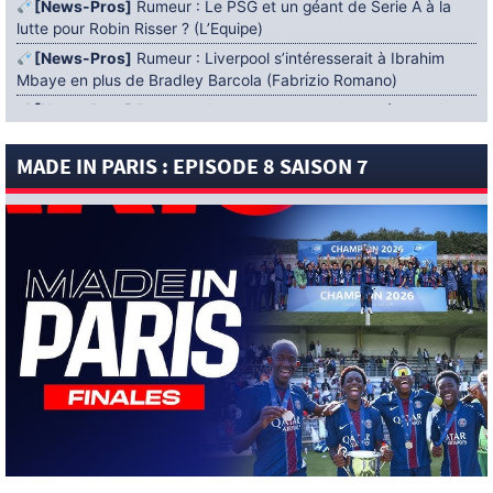
[News-Pros]
Rumeur : Le PSG et un géant de Serie A à la
lutte pour Robin Risser ? (L’Equipe)
[News-Pros]
Rumeur : Liverpool s’intéresserait à Ibrahim
Mbaye en plus de Bradley Barcola (Fabrizio Romano)
[News-Pros]
Rumeur : Accord contractuel trouvé entre le
PSG et Mika Godts (Fabrizio Romano)
MADE IN PARIS : EPISODE 8 SAISON 7
[News-Pros]
Rumeur : Le PSG aurait lancé un ultimatum
pour boucler le dossier Ferran Torres (Matteo Moretto)
4 AOÛT 2026
[News-Formation]
Mercato : Khalil Ayari prêté à Dunkerque
(Officiel)
[News-Anciens]
Leverkusen : un retour de Diaby envisagé
(Foot Mercato)
[News-Formation]
Nsoki va filer au Dinamo Zagreb
(L’Equipe)
[News-Pros]
Rumeur : Suzuki acheté par le PSG puis prêté ?
(L’Equipe)
[News-Pros]
Rumeur : l’offre du PSG pour Godts refusée ?
(De Telegraaf)