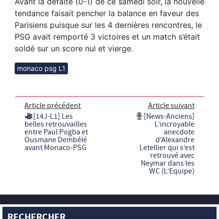
Avant la défaite (0-1) de ce samedi soir, la nouvelle
tendance faisait pencher la balance en faveur des
Parisiens puisque sur les 4 dernières rencontres, le
PSG avait remporté 3 victoires et un match s’était
soldé sur un score nul et vierge.
monaco psg L1
Article précédent
Article suivant
[14J-L1] Les
[News-Anciens]
belles retrouvailles
L’incroyable
entre Paul Pogba et
anecdote
Ousmane Dembélé
d’Alexandre
avant Monaco-PSG
Letellier qui s’est
retrouvé avec
Neymar dans les
WC (L’Equipe)
RECHERCHER