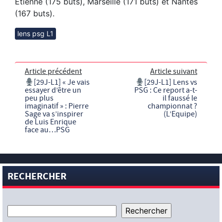
Etienne (175 buts), Marseille (171 buts) et Nantes
(167 buts).
lens psg L1
Article précédent
Article suivant
[29J-L1] « Je vais
[29J-L1] Lens vs
essayer d’être un
PSG : Ce report a-t-
peu plus
il faussé le
imaginatif » : Pierre
championnat ?
Sage va s’inspirer
(L’Equipe)
de Luis Enrique
face au…PSG
RECHERCHER