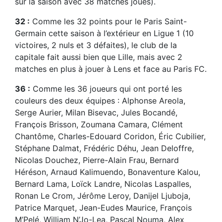
sur la saison avec 38 matches joués).
32 :
Comme les 32 points pour le Paris Saint-
Germain cette saison à l’extérieur en Ligue 1 (10
victoires, 2 nuls et 3 défaites), le club de la
capitale fait aussi bien que Lille, mais avec 2
matches en plus à jouer à Lens et face au Paris FC.
36 :
Comme les 36 joueurs qui ont porté les
couleurs des deux équipes : Alphonse Areola,
Serge Aurier, Milan Bisevac, Jules Bocandé,
François Brisson, Zoumana Camara, Clément
Chantôme, Charles-Edouard Coridon, Éric Cubilier,
Stéphane Dalmat, Frédéric Déhu, Jean Deloffre,
Nicolas Douchez, Pierre-Alain Frau, Bernard
Héréson, Arnaud Kalimuendo, Bonaventure Kalou,
Bernard Lama, Loïck Landre, Nicolas Laspalles,
Ronan Le Crom, Jérôme Leroy, Danijel Ljuboja,
Patrice Marquet, Jean-Eudes Maurice, François
M’Pelé, William N’Jo-Lea, Pascal Nouma, Alex