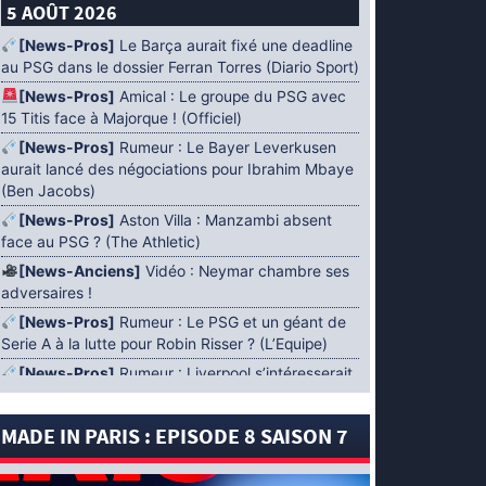
5 AOÛT 2026
[News-Pros]
Le Barça aurait fixé une deadline
au PSG dans le dossier Ferran Torres (Diario Sport)
[News-Pros]
Amical : Le groupe du PSG avec
15 Titis face à Majorque ! (Officiel)
[News-Pros]
Rumeur : Le Bayer Leverkusen
aurait lancé des négociations pour Ibrahim Mbaye
(Ben Jacobs)
[News-Pros]
Aston Villa : Manzambi absent
face au PSG ? (The Athletic)
[News-Anciens]
Vidéo : Neymar chambre ses
adversaires !
[News-Pros]
Rumeur : Le PSG et un géant de
Serie A à la lutte pour Robin Risser ? (L’Equipe)
[News-Pros]
Rumeur : Liverpool s’intéresserait
à Ibrahim Mbaye en plus de Bradley Barcola
(Fabrizio Romano)
MADE IN PARIS : EPISODE 8 SAISON 7
[News-Pros]
Rumeur : Accord contractuel
trouvé entre le PSG et Mika Godts (Fabrizio