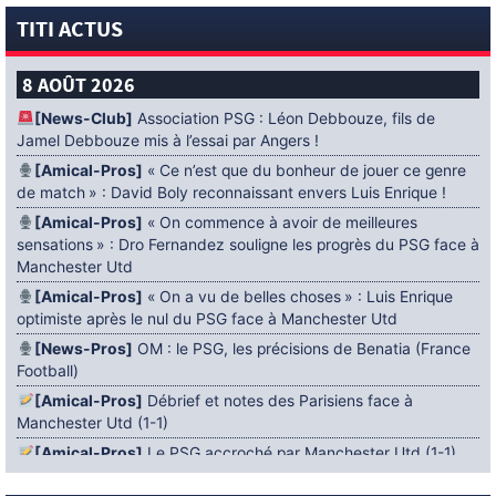
TITI ACTUS
8 AOÛT 2026
[News-Club]
Association PSG : Léon Debbouze, fils de
Jamel Debbouze mis à l’essai par Angers !
[Amical-Pros]
« Ce n’est que du bonheur de jouer ce genre
de match » : David Boly reconnaissant envers Luis Enrique !
[Amical-Pros]
« On commence à avoir de meilleures
sensations » : Dro Fernandez souligne les progrès du PSG face à
Manchester Utd
[Amical-Pros]
« On a vu de belles choses » : Luis Enrique
optimiste après le nul du PSG face à Manchester Utd
[News-Pros]
OM : le PSG, les précisions de Benatia (France
Football)
[Amical-Pros]
Débrief et notes des Parisiens face à
Manchester Utd (1-1)
[Amical-Pros]
Le PSG accroché par Manchester Utd (1-1)
[News-Pros]
Amical : Lens battu par Sunderland avant le