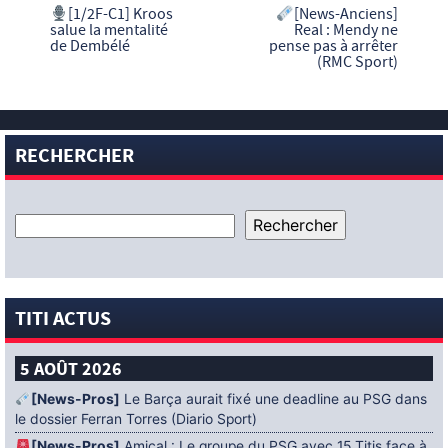
[1/2F-C1] Kroos
[News-Anciens]
salue la mentalité
Real : Mendy ne
de Dembélé
pense pas à arrêter
(RMC Sport)
RECHERCHER
TITI ACTUS
5 AOÛT 2026
[News-Pros]
Le Barça aurait fixé une deadline au PSG dans
le dossier Ferran Torres (Diario Sport)
[News-Pros]
Amical : Le groupe du PSG avec 15 Titis face à