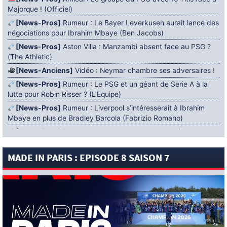
Majorque ! (Officiel)
[News-Pros]
Rumeur : Le Bayer Leverkusen aurait lancé des
négociations pour Ibrahim Mbaye (Ben Jacobs)
[News-Pros]
Aston Villa : Manzambi absent face au PSG ?
(The Athletic)
[News-Anciens]
Vidéo : Neymar chambre ses adversaires !
[News-Pros]
Rumeur : Le PSG et un géant de Serie A à la
lutte pour Robin Risser ? (L’Equipe)
[News-Pros]
Rumeur : Liverpool s’intéresserait à Ibrahim
Mbaye en plus de Bradley Barcola (Fabrizio Romano)
[News-Pros]
Rumeur : Accord contractuel trouvé entre le
PSG et Mika Godts (Fabrizio Romano)
MADE IN PARIS : EPISODE 8 SAISON 7
[News-Pros]
Rumeur : Le PSG aurait lancé un ultimatum
pour boucler le dossier Ferran Torres (Matteo Moretto)
4 AOÛT 2026
[News-Formation]
Mercato : Khalil Ayari prêté à Dunkerque
(Officiel)
[News-Anciens]
Leverkusen : un retour de Diaby envisagé