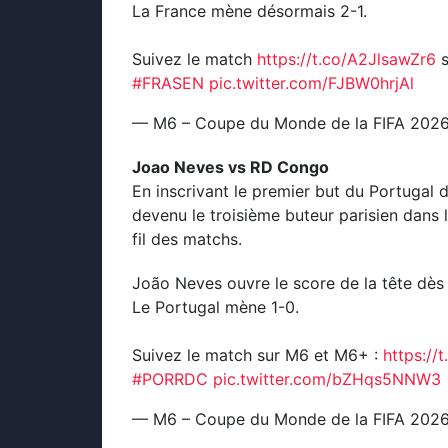
La France mène désormais 2-1.
Suivez le match
https://t.co/A2JlsawZr6
s
#FRASEN
pic.twitter.com/FJBW0hrjAl
— M6 – Coupe du Monde de la FIFA 20
Joao Neves vs RD Congo
En inscrivant le premier but du Portuga
devenu le troisième buteur parisien dans l
fil des matchs.
João Neves ouvre le score de la tête dès
Le Portugal mène 1-0.
Suivez le match sur M6 et M6+ :
https://
#PORRDC
pic.twitter.com/bZHqs5NNW3
— M6 – Coupe du Monde de la FIFA 20