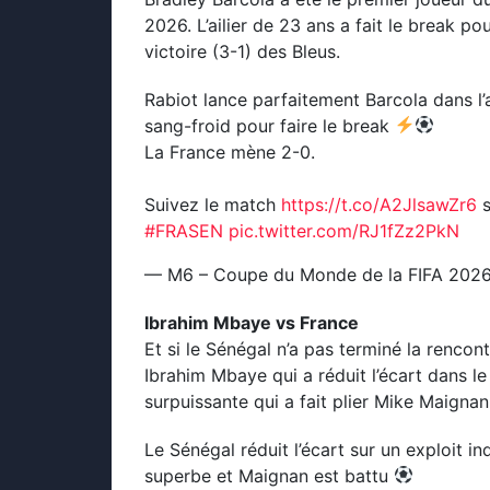
2026. L’ailier de 23 ans a fait le break po
victoire (3-1) des Bleus.
Rabiot lance parfaitement Barcola dans l’a
sang-froid pour faire le break
La France mène 2-0.
Suivez le match
https://t.co/A2JlsawZr6
s
#FRASEN
pic.twitter.com/RJ1fZz2PkN
— M6 – Coupe du Monde de la FIFA 20
Ibrahim Mbaye vs France
Et si le Sénégal n’a pas terminé la rencont
Ibrahim Mbaye qui a réduit l’écart dans l
surpuissante qui a fait plier Mike Maignan
Le Sénégal réduit l’écart sur un exploit i
superbe et Maignan est battu