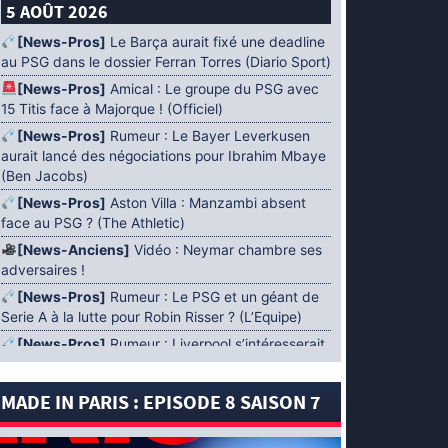
5 AOÛT 2026
[News-Pros]
Le Barça aurait fixé une deadline
au PSG dans le dossier Ferran Torres (Diario Sport)
[News-Pros]
Amical : Le groupe du PSG avec
15 Titis face à Majorque ! (Officiel)
[News-Pros]
Rumeur : Le Bayer Leverkusen
aurait lancé des négociations pour Ibrahim Mbaye
(Ben Jacobs)
[News-Pros]
Aston Villa : Manzambi absent
face au PSG ? (The Athletic)
[News-Anciens]
Vidéo : Neymar chambre ses
adversaires !
[News-Pros]
Rumeur : Le PSG et un géant de
Serie A à la lutte pour Robin Risser ? (L’Equipe)
[News-Pros]
Rumeur : Liverpool s’intéresserait
à Ibrahim Mbaye en plus de Bradley Barcola
(Fabrizio Romano)
MADE IN PARIS : EPISODE 8 SAISON 7
[News-Pros]
Rumeur : Accord contractuel
trouvé entre le PSG et Mika Godts (Fabrizio