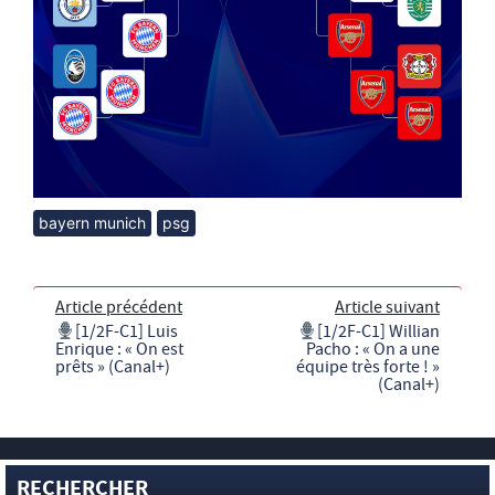
bayern munich
psg
Article précédent
Article suivant
[1/2F-C1] Luis
[1/2F-C1] Willian
Enrique : « On est
Pacho : « On a une
prêts » (Canal+)
équipe très forte ! »
(Canal+)
RECHERCHER