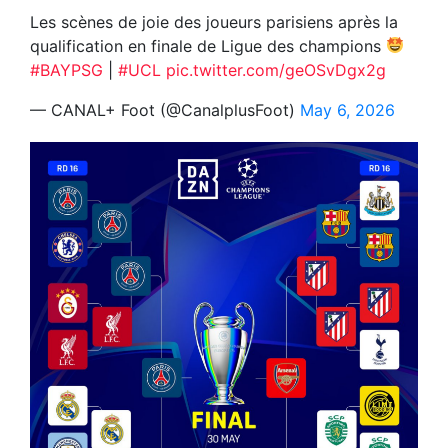
Les scènes de joie des joueurs parisiens après la
qualification en finale de Ligue des champions
#BAYPSG
|
#UCL
pic.twitter.com/geOSvDgx2g
— CANAL+ Foot (@CanalplusFoot)
May 6, 2026