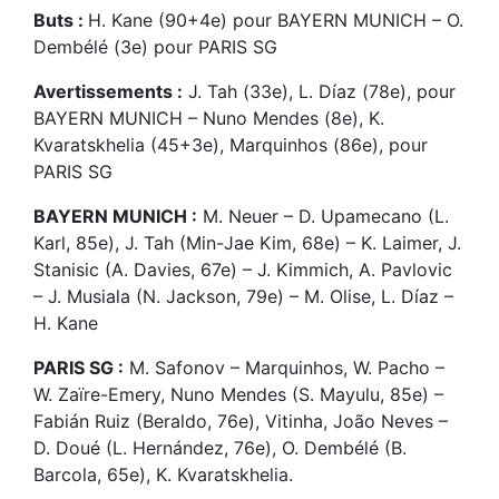
Buts :
H. Kane (90+4e) pour BAYERN MUNICH – O.
Dembélé (3e) pour PARIS SG
Avertissements :
J. Tah (33e), L. Díaz (78e), pour
BAYERN MUNICH – Nuno Mendes (8e), K.
Kvaratskhelia (45+3e), Marquinhos (86e), pour
PARIS SG
BAYERN MUNICH :
M. Neuer – D. Upamecano (L.
Karl, 85e), J. Tah (Min-Jae Kim, 68e) – K. Laimer, J.
Stanisic (A. Davies, 67e) – J. Kimmich, A. Pavlovic
– J. Musiala (N. Jackson, 79e) – M. Olise, L. Díaz –
H. Kane
PARIS SG :
M. Safonov – Marquinhos, W. Pacho –
W. Zaïre-Emery, Nuno Mendes (S. Mayulu, 85e) –
Fabián Ruiz (Beraldo, 76e), Vitinha, João Neves –
D. Doué (L. Hernández, 76e), O. Dembélé (B.
Barcola, 65e), K. Kvaratskhelia.