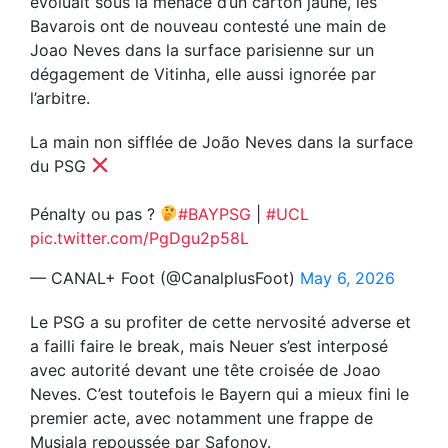
évoluait sous la menace d’un carton jaune, les
Bavarois ont de nouveau contesté une main de
Joao Neves dans la surface parisienne sur un
dégagement de Vitinha, elle aussi ignorée par
l’arbitre.
La main non sifflée de João Neves dans la surface
du PSG
Pénalty ou pas ?
#BAYPSG
|
#UCL
pic.twitter.com/PgDgu2p58L
— CANAL+ Foot (@CanalplusFoot)
May 6, 2026
Le PSG a su profiter de cette nervosité adverse et
a failli faire le break, mais Neuer s’est interposé
avec autorité devant une tête croisée de Joao
Neves. C’est toutefois le Bayern qui a mieux fini le
premier acte, avec notamment une frappe de
Musiala repoussée par Safonov.