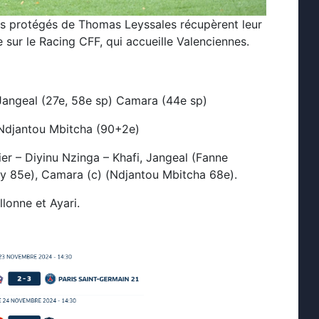
es protégés de Thomas Leyssales récupèrent leur
 sur le Racing CFF, qui accueille Valenciennes.
Jangeal (27e, 58e sp) Camara (44e sp)
 Ndjantou Mbitcha (90+2e)
er – Diyinu Nzinga – Khafi, Jangeal (Fanne
y 85e), Camara (c) (Ndjantou Mbitcha 68e).
llonne et Ayari.