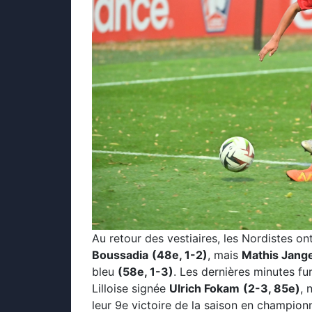
Au retour des vestiaires, les Nordistes on
Boussadia
(48e, 1-2)
, mais
Mathis Jang
bleu
(58e, 1-3)
. Les dernières minutes f
Lilloise signée
Ulrich Fokam
(2-3, 85e)
, 
leur 9e victoire de la saison en championn