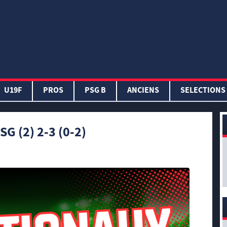
U19F
PROS
PSG B
ANCIENS
SELECTIONS
SG (2) 2-3 (0-2)