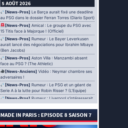
5 AOÛT 2026
[News-Pros]
Le Barça aurait fixé une deadline
au PSG dans le dossier Ferran Torres (Diario Sport)
[News-Pros]
Amical : Le groupe du PSG avec
15 Titis face à Majorque ! (Officiel)
[News-Pros]
Rumeur : Le Bayer Leverkusen
aurait lancé des négociations pour Ibrahim Mbaye
(Ben Jacobs)
[News-Pros]
Aston Villa : Manzambi absent
face au PSG ? (The Athletic)
[News-Anciens]
Vidéo : Neymar chambre ses
adversaires !
[News-Pros]
Rumeur : Le PSG et un géant de
Serie A à la lutte pour Robin Risser ? (L’Equipe)
[News-Pros]
Rumeur : Liverpool s’intéresserait
à Ibrahim Mbaye en plus de Bradley Barcola
(Fabrizio Romano)
MADE IN PARIS : EPISODE 8 SAISON 7
[News-Pros]
Rumeur : Accord contractuel
trouvé entre le PSG et Mika Godts (Fabrizio