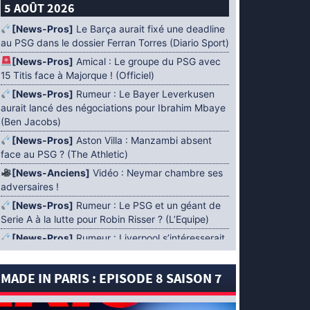
5 AOÛT 2026
[News-Pros]
Le Barça aurait fixé une deadline
au PSG dans le dossier Ferran Torres (Diario Sport)
[News-Pros]
Amical : Le groupe du PSG avec
15 Titis face à Majorque ! (Officiel)
[News-Pros]
Rumeur : Le Bayer Leverkusen
aurait lancé des négociations pour Ibrahim Mbaye
(Ben Jacobs)
[News-Pros]
Aston Villa : Manzambi absent
face au PSG ? (The Athletic)
[News-Anciens]
Vidéo : Neymar chambre ses
adversaires !
[News-Pros]
Rumeur : Le PSG et un géant de
Serie A à la lutte pour Robin Risser ? (L’Equipe)
[News-Pros]
Rumeur : Liverpool s’intéresserait
à Ibrahim Mbaye en plus de Bradley Barcola
(Fabrizio Romano)
MADE IN PARIS : EPISODE 8 SAISON 7
[News-Pros]
Rumeur : Accord contractuel
trouvé entre le PSG et Mika Godts (Fabrizio