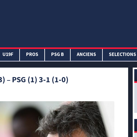
U19F
PROS
PSG B
ANCIENS
SELECTIONS
) – PSG (1) 3-1 (1-0)