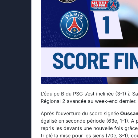
L’équipe B du PSG s’est inclinée (3-1) à S
Régional 2 avancée au week-end dernier.
Après l’ouverture du score signée
Oussam
égalisé en seconde période (63e, 1-1). A 
repris les devants une nouvelle fois grâc
triplé la mise pour les siens (70e, 3-1), c