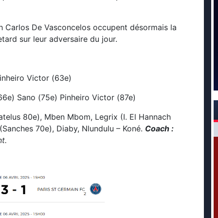
ach Carlos De Vasconcelos occupent désormais la
tard sur leur adversaire du jour.
inheiro Victor (63e)
6e) Sano (75e) Pinheiro Victor (87e)
telus 80e), Mben Mbom, Legrix (I. El Hannach
 (Sanches 70e), Diaby, Nlundulu – Koné.
Coach :
t.