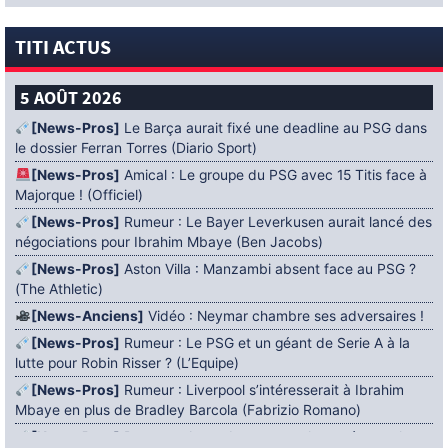
TITI ACTUS
5 AOÛT 2026
[News-Pros]
Le Barça aurait fixé une deadline au PSG dans
le dossier Ferran Torres (Diario Sport)
[News-Pros]
Amical : Le groupe du PSG avec 15 Titis face à
Majorque ! (Officiel)
[News-Pros]
Rumeur : Le Bayer Leverkusen aurait lancé des
négociations pour Ibrahim Mbaye (Ben Jacobs)
[News-Pros]
Aston Villa : Manzambi absent face au PSG ?
(The Athletic)
[News-Anciens]
Vidéo : Neymar chambre ses adversaires !
[News-Pros]
Rumeur : Le PSG et un géant de Serie A à la
lutte pour Robin Risser ? (L’Equipe)
[News-Pros]
Rumeur : Liverpool s’intéresserait à Ibrahim
Mbaye en plus de Bradley Barcola (Fabrizio Romano)
[News-Pros]
Rumeur : Accord contractuel trouvé entre le