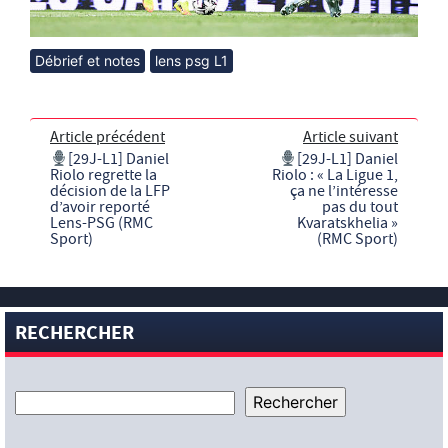
Débrief et notes
lens psg L1
Article précédent
Article suivant
[29J-L1] Daniel
[29J-L1] Daniel
Riolo regrette la
Riolo : « La Ligue 1,
décision de la LFP
ça ne l’intéresse
d’avoir reporté
pas du tout
Lens-PSG (RMC
Kvaratskhelia »
Sport)
(RMC Sport)
RECHERCHER