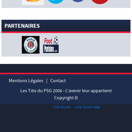
excellente préparation » : Illia Zabarnyi ambitieux pour cette
nouvelle saison !
[News-Anciens]
Thierno Baldé libéré par Troyes va signer à
Nancy (L’Equipe)
PARTENAIRES
[News-Anciens]
Santos : Neymar flou sur son avenir !
[News-Pros]
« Montrer qu’ils m’aiment et venir négocier » :
Ferran Torres envoie un message fort au Barça (Sportico)
[News-Pros]
Rumeur : Hansi Flick aurait demandé au Barça
de garder Ferran Torres (Mundo Deportivo)
[News-Pros]
« Ma préférence est qu’il reste » : Michel, le
coach de l’Ajax, évoque l’avenir de Mika Godts (Foot Mercato)
[News-Pros]
Zion Suzuki : l’entraîneur de Parme envoie un
Mentions Légales
|
Contact
message fort au PSG (Sky Sports)
Les Titis du PSG 2006 - L'avenir leur appartient
[News-Club]
La pépite des San Antonio Spurs, Dylan Harper,
Copyright ©
pose avec le nouveau maillot d’entraînement du PSG !
[News-Pros]
« Whatafeeling
» : Désiré Doué profite à
Powered by
Live Score
&
Live Score App
fond de ses vacances en famille avant de retrouver le PSG
[News-Pros]
Rumeur : Liverpool ouvre des discussions
officielles avec le PSG pour Bradley Barcola ? (Fabrizio Romano)