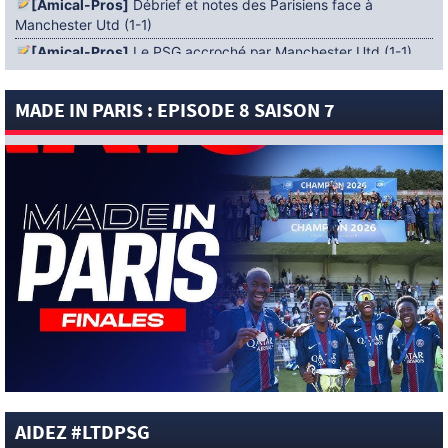
[Amical-Pros]
Débrief et notes des Parisiens face à
Manchester Utd (1-1)
[Amical-Pros]
Le PSG accroché par Manchester Utd (1-1)
[News-Pros]
Amical : Lens battu par Sunderland avant le
PSG
MADE IN PARIS : EPISODE 8 SAISON 7
5 AOÛT 2026
[News-Pros]
Le Barça aurait fixé une deadline au PSG dans
le dossier Ferran Torres (Diario Sport)
[News-Pros]
Amical : Le groupe du PSG avec 15 Titis face à
Majorque ! (Officiel)
[News-Pros]
Rumeur : Le Bayer Leverkusen aurait lancé des
négociations pour Ibrahim Mbaye (Ben Jacobs)
[News-Pros]
Aston Villa : Manzambi absent face au PSG ?
(The Athletic)
[News-Anciens]
Vidéo : Neymar chambre ses adversaires !
[News-Pros]
Rumeur : Le PSG et un géant de Serie A à la
lutte pour Robin Risser ? (L’Equipe)
[News-Pros]
Rumeur : Liverpool s’intéresserait à Ibrahim
AIDEZ #LTDPSG
Mbaye en plus de Bradley Barcola (Fabrizio Romano)