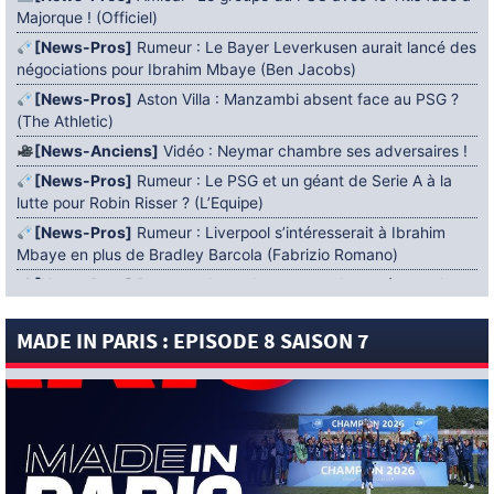
Majorque ! (Officiel)
[News-Pros]
Rumeur : Le Bayer Leverkusen aurait lancé des
négociations pour Ibrahim Mbaye (Ben Jacobs)
[News-Pros]
Aston Villa : Manzambi absent face au PSG ?
(The Athletic)
[News-Anciens]
Vidéo : Neymar chambre ses adversaires !
[News-Pros]
Rumeur : Le PSG et un géant de Serie A à la
lutte pour Robin Risser ? (L’Equipe)
[News-Pros]
Rumeur : Liverpool s’intéresserait à Ibrahim
Mbaye en plus de Bradley Barcola (Fabrizio Romano)
[News-Pros]
Rumeur : Accord contractuel trouvé entre le
PSG et Mika Godts (Fabrizio Romano)
MADE IN PARIS : EPISODE 8 SAISON 7
[News-Pros]
Rumeur : Le PSG aurait lancé un ultimatum
pour boucler le dossier Ferran Torres (Matteo Moretto)
4 AOÛT 2026
[News-Formation]
Mercato : Khalil Ayari prêté à Dunkerque
(Officiel)
[News-Anciens]
Leverkusen : un retour de Diaby envisagé