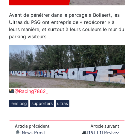
Avant de pénétrer dans le parcage à Bollaert, les
Ultras du PSG ont entrepris de « redécorer » à
leurs manière, et surtout à leurs couleurs le mur du
parking visiteurs…
@Racing7862_
lens psg
supporters
ultras
Article précédent
Article suivant
[News-Pros]
[18J-L1] Revivez