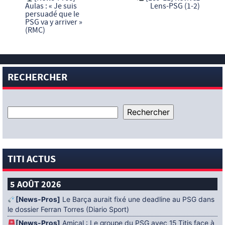
Aulas : « Je suis
Lens-PSG (1-2)
persuadé que le
PSG va y arriver »
(RMC)
RECHERCHER
TITI ACTUS
5 AOÛT 2026
[News-Pros]
Le Barça aurait fixé une deadline au PSG dans
le dossier Ferran Torres (Diario Sport)
[News-Pros]
Amical : Le groupe du PSG avec 15 Titis face à