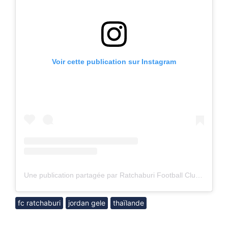
Voir cette publication sur Instagram
Une publication partagée par Ratchaburi Football Club (@rbfcofficial_)
fc ratchaburi
jordan gele
thaïlande