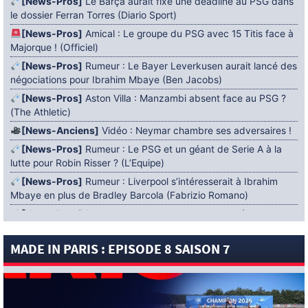
[News-Pros]
Le Barça aurait fixé une deadline au PSG dans
le dossier Ferran Torres (Diario Sport)
[News-Pros]
Amical : Le groupe du PSG avec 15 Titis face à
Majorque ! (Officiel)
[News-Pros]
Rumeur : Le Bayer Leverkusen aurait lancé des
négociations pour Ibrahim Mbaye (Ben Jacobs)
[News-Pros]
Aston Villa : Manzambi absent face au PSG ?
(The Athletic)
[News-Anciens]
Vidéo : Neymar chambre ses adversaires !
[News-Pros]
Rumeur : Le PSG et un géant de Serie A à la
lutte pour Robin Risser ? (L’Equipe)
[News-Pros]
Rumeur : Liverpool s’intéresserait à Ibrahim
Mbaye en plus de Bradley Barcola (Fabrizio Romano)
[News-Pros]
Rumeur : Accord contractuel trouvé entre le
PSG et Mika Godts (Fabrizio Romano)
MADE IN PARIS : EPISODE 8 SAISON 7
[News-Pros]
Rumeur : Le PSG aurait lancé un ultimatum
pour boucler le dossier Ferran Torres (Matteo Moretto)
4 AOÛT 2026
[News-Formation]
Mercato : Khalil Ayari prêté à Dunkerque