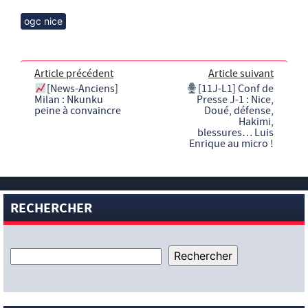
ogc nice
Article précédent
Article suivant
[News-Anciens]
[11J-L1] Conf de
Milan : Nkunku
Presse J-1 : Nice,
peine à convaincre
Doué, défense,
Hakimi,
blessures… Luis
Enrique au micro !
RECHERCHER