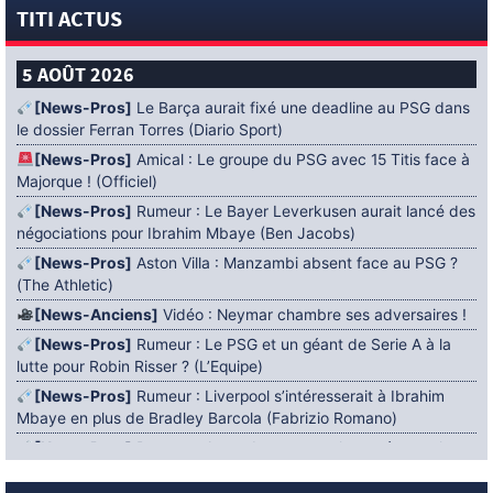
TITI ACTUS
5 AOÛT 2026
[News-Pros]
Le Barça aurait fixé une deadline au PSG dans
le dossier Ferran Torres (Diario Sport)
[News-Pros]
Amical : Le groupe du PSG avec 15 Titis face à
Majorque ! (Officiel)
[News-Pros]
Rumeur : Le Bayer Leverkusen aurait lancé des
négociations pour Ibrahim Mbaye (Ben Jacobs)
[News-Pros]
Aston Villa : Manzambi absent face au PSG ?
(The Athletic)
[News-Anciens]
Vidéo : Neymar chambre ses adversaires !
[News-Pros]
Rumeur : Le PSG et un géant de Serie A à la
lutte pour Robin Risser ? (L’Equipe)
[News-Pros]
Rumeur : Liverpool s’intéresserait à Ibrahim
Mbaye en plus de Bradley Barcola (Fabrizio Romano)
[News-Pros]
Rumeur : Accord contractuel trouvé entre le
PSG et Mika Godts (Fabrizio Romano)