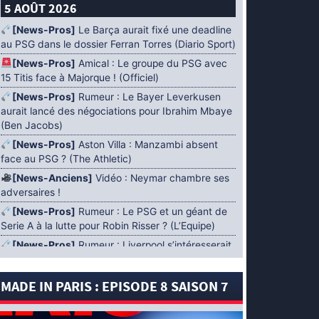
5 AOÛT 2026
[News-Pros]
Le Barça aurait fixé une deadline
au PSG dans le dossier Ferran Torres (Diario Sport)
[News-Pros]
Amical : Le groupe du PSG avec
15 Titis face à Majorque ! (Officiel)
[News-Pros]
Rumeur : Le Bayer Leverkusen
aurait lancé des négociations pour Ibrahim Mbaye
(Ben Jacobs)
[News-Pros]
Aston Villa : Manzambi absent
face au PSG ? (The Athletic)
[News-Anciens]
Vidéo : Neymar chambre ses
adversaires !
[News-Pros]
Rumeur : Le PSG et un géant de
Serie A à la lutte pour Robin Risser ? (L’Equipe)
[News-Pros]
Rumeur : Liverpool s’intéresserait
à Ibrahim Mbaye en plus de Bradley Barcola
(Fabrizio Romano)
MADE IN PARIS : EPISODE 8 SAISON 7
[News-Pros]
Rumeur : Accord contractuel
trouvé entre le PSG et Mika Godts (Fabrizio