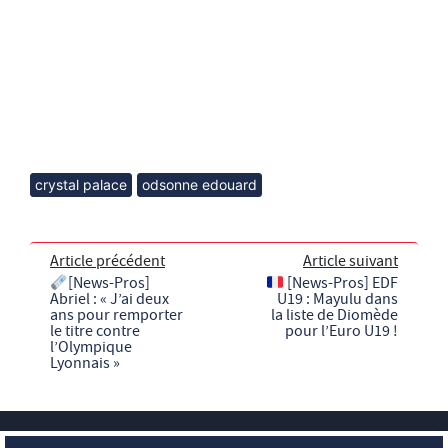
crystal palace
odsonne edouard
Article précédent
Article suivant
[News-Pros]
[News-Pros] EDF
Abriel : « J’ai deux
U19 : Mayulu dans
ans pour remporter
la liste de Diomède
le titre contre
pour l’Euro U19 !
l’Olympique
Lyonnais »