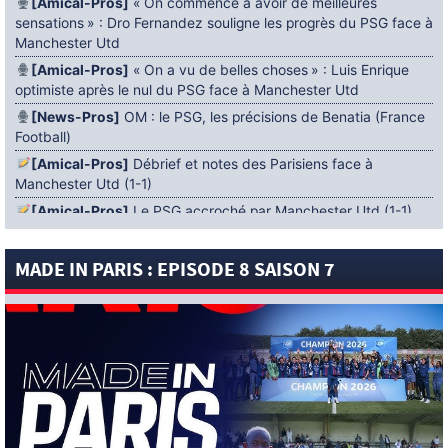
[Amical-Pros]
« On commence à avoir de meilleures
sensations » : Dro Fernandez souligne les progrès du PSG face à
Manchester Utd
[Amical-Pros]
« On a vu de belles choses » : Luis Enrique
optimiste après le nul du PSG face à Manchester Utd
[News-Pros]
OM : le PSG, les précisions de Benatia (France
Football)
[Amical-Pros]
Débrief et notes des Parisiens face à
Manchester Utd (1-1)
[Amical-Pros]
Le PSG accroché par Manchester Utd (1-1)
[News-Pros]
Amical : Lens battu par Sunderland avant le
PSG
MADE IN PARIS : EPISODE 8 SAISON 7
5 AOÛT 2026
[News-Pros]
Le Barça aurait fixé une deadline au PSG dans
le dossier Ferran Torres (Diario Sport)
[News-Pros]
Amical : Le groupe du PSG avec 15 Titis face à
Majorque ! (Officiel)
[News-Pros]
Rumeur : Le Bayer Leverkusen aurait lancé des
négociations pour Ibrahim Mbaye (Ben Jacobs)