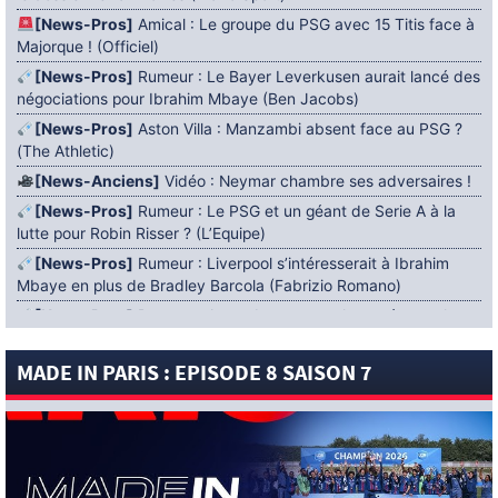
[News-Pros]
Amical : Le groupe du PSG avec 15 Titis face à
Majorque ! (Officiel)
[News-Pros]
Rumeur : Le Bayer Leverkusen aurait lancé des
négociations pour Ibrahim Mbaye (Ben Jacobs)
[News-Pros]
Aston Villa : Manzambi absent face au PSG ?
(The Athletic)
[News-Anciens]
Vidéo : Neymar chambre ses adversaires !
[News-Pros]
Rumeur : Le PSG et un géant de Serie A à la
lutte pour Robin Risser ? (L’Equipe)
[News-Pros]
Rumeur : Liverpool s’intéresserait à Ibrahim
Mbaye en plus de Bradley Barcola (Fabrizio Romano)
[News-Pros]
Rumeur : Accord contractuel trouvé entre le
PSG et Mika Godts (Fabrizio Romano)
MADE IN PARIS : EPISODE 8 SAISON 7
[News-Pros]
Rumeur : Le PSG aurait lancé un ultimatum
pour boucler le dossier Ferran Torres (Matteo Moretto)
4 AOÛT 2026
[News-Formation]
Mercato : Khalil Ayari prêté à Dunkerque
(Officiel)