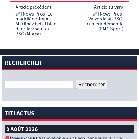
Article précédent
Article suivant
[News-Pros] Le
[News-Pros]
madrilène Joan
Valverde au PSG,
Martinez bel et bien
rumeur démentie
dans le viseur du
(RMC Sport)
PSG (Marca)
RECHERCHER
TITI ACTUS
8 AOÛT 2026
[News-Club]
Association PSG : Léon Debbouze, fils de