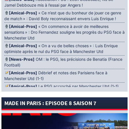
Jamel Debbouze mis à l’essai par Angers !
[Amical-Pros]
« Ce n’est que du bonheur de jouer ce genre
de match » : David Boly reconnaissant envers Luis Enrique !
[Amical-Pros]
« On commence à avoir de meilleures
sensations » : Dro Fernandez souligne les progrès du PSG face à
Manchester Utd
[Amical-Pros]
« On a vu de belles choses » : Luis Enrique
optimiste après le nul du PSG face à Manchester Utd
[News-Pros]
OM : le PSG, les précisions de Benatia (France
Football)
[Amical-Pros]
Débrief et notes des Parisiens face à
Manchester Utd (1-1)
[Amical-Pros]
Le PSG accroché par Manchester Utd (1-1)
[News-Pros]
Amical : Lens battu par Sunderland avant le
PSG
MADE IN PARIS : EPISODE 8 SAISON 7
5 AOÛT 2026
[News-Pros]
Le Barça aurait fixé une deadline au PSG dans
le dossier Ferran Torres (Diario Sport)