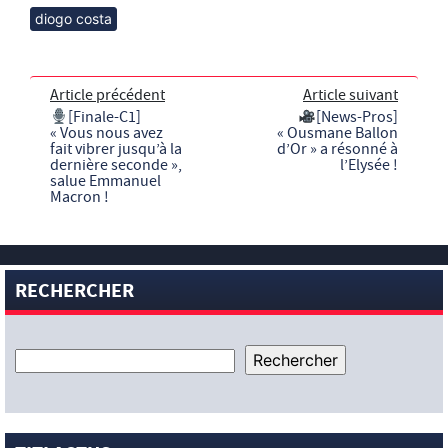
diogo costa
Article précédent
Article suivant
[Finale-C1]
[News-Pros]
« Vous nous avez
« Ousmane Ballon
fait vibrer jusqu’à la
d’Or » a résonné à
dernière seconde »,
l’Elysée !
salue Emmanuel
Macron !
RECHERCHER