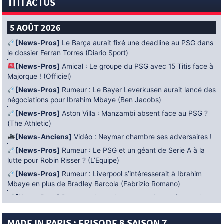
TITI ACTUS
5 AOÛT 2026
[News-Pros]
Le Barça aurait fixé une deadline au PSG dans
le dossier Ferran Torres (Diario Sport)
[News-Pros]
Amical : Le groupe du PSG avec 15 Titis face à
Majorque ! (Officiel)
[News-Pros]
Rumeur : Le Bayer Leverkusen aurait lancé des
négociations pour Ibrahim Mbaye (Ben Jacobs)
[News-Pros]
Aston Villa : Manzambi absent face au PSG ?
(The Athletic)
[News-Anciens]
Vidéo : Neymar chambre ses adversaires !
[News-Pros]
Rumeur : Le PSG et un géant de Serie A à la
lutte pour Robin Risser ? (L’Equipe)
[News-Pros]
Rumeur : Liverpool s’intéresserait à Ibrahim
Mbaye en plus de Bradley Barcola (Fabrizio Romano)
[News-Pros]
Rumeur : Accord contractuel trouvé entre le
PSG et Mika Godts (Fabrizio Romano)
[News-Pros]
Rumeur : Le PSG aurait lancé un ultimatum