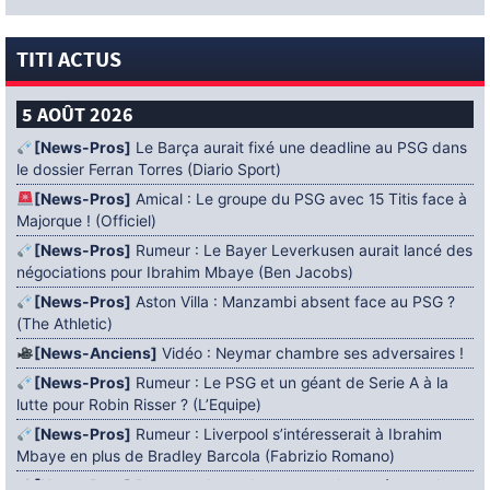
TITI ACTUS
5 AOÛT 2026
[News-Pros]
Le Barça aurait fixé une deadline au PSG dans
le dossier Ferran Torres (Diario Sport)
[News-Pros]
Amical : Le groupe du PSG avec 15 Titis face à
Majorque ! (Officiel)
[News-Pros]
Rumeur : Le Bayer Leverkusen aurait lancé des
négociations pour Ibrahim Mbaye (Ben Jacobs)
[News-Pros]
Aston Villa : Manzambi absent face au PSG ?
(The Athletic)
[News-Anciens]
Vidéo : Neymar chambre ses adversaires !
[News-Pros]
Rumeur : Le PSG et un géant de Serie A à la
lutte pour Robin Risser ? (L’Equipe)
[News-Pros]
Rumeur : Liverpool s’intéresserait à Ibrahim
Mbaye en plus de Bradley Barcola (Fabrizio Romano)
[News-Pros]
Rumeur : Accord contractuel trouvé entre le