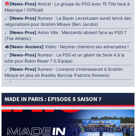
[News-Pros]
Amical : Le groupe du PSG avec 15 Titis face à
Majorque ! (Officiel)
[News-Pros]
Rumeur : Le Bayer Leverkusen aurait lancé des
négociations pour Ibrahim Mbaye (Ben Jacobs)
[News-Pros]
Aston Villa : Manzambi absent face au PSG ?
(The Athletic)
[News-Anciens]
Vidéo : Neymar chambre ses adversaires !
[News-Pros]
Rumeur : Le PSG et un géant de Serie A à la
lutte pour Robin Risser ? (L’Equipe)
[News-Pros]
Rumeur : Liverpool s’intéresserait à Ibrahim
Mbaye en plus de Bradley Barcola (Fabrizio Romano)
[News-Pros]
Rumeur : Accord contractuel trouvé entre le
PSG et Mika Godts (Fabrizio Romano)
MADE IN PARIS : EPISODE 8 SAISON 7
[News-Pros]
Rumeur : Le PSG aurait lancé un ultimatum
pour boucler le dossier Ferran Torres (Matteo Moretto)
4 AOÛT 2026
[News-Formation]
Mercato : Khalil Ayari prêté à Dunkerque
(Officiel)