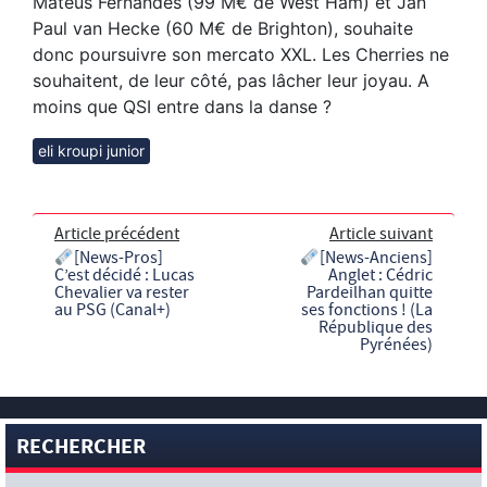
Mateus Fernandes (99 M€ de West Ham) et Jan
Paul van Hecke (60 M€ de Brighton), souhaite
donc poursuivre son mercato XXL. Les Cherries ne
souhaitent, de leur côté, pas lâcher leur joyau. A
moins que QSI entre dans la danse ?
eli kroupi junior
Article précédent
Article suivant
[News-Pros]
[News-Anciens]
C’est décidé : Lucas
Anglet : Cédric
Chevalier va rester
Pardeilhan quitte
au PSG (Canal+)
ses fonctions ! (La
République des
Pyrénées)
RECHERCHER