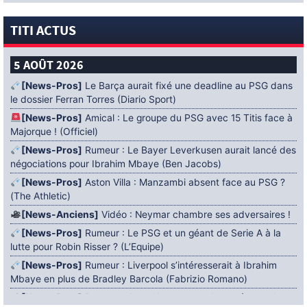
TITI ACTUS
5 AOÛT 2026
[News-Pros]
Le Barça aurait fixé une deadline au PSG dans
le dossier Ferran Torres (Diario Sport)
[News-Pros]
Amical : Le groupe du PSG avec 15 Titis face à
Majorque ! (Officiel)
[News-Pros]
Rumeur : Le Bayer Leverkusen aurait lancé des
négociations pour Ibrahim Mbaye (Ben Jacobs)
[News-Pros]
Aston Villa : Manzambi absent face au PSG ?
(The Athletic)
[News-Anciens]
Vidéo : Neymar chambre ses adversaires !
[News-Pros]
Rumeur : Le PSG et un géant de Serie A à la
lutte pour Robin Risser ? (L’Equipe)
[News-Pros]
Rumeur : Liverpool s’intéresserait à Ibrahim
Mbaye en plus de Bradley Barcola (Fabrizio Romano)
[News-Pros]
Rumeur : Accord contractuel trouvé entre le