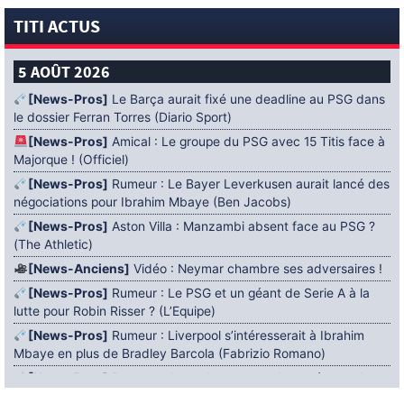
TITI ACTUS
5 AOÛT 2026
[News-Pros]
Le Barça aurait fixé une deadline au PSG dans
le dossier Ferran Torres (Diario Sport)
[News-Pros]
Amical : Le groupe du PSG avec 15 Titis face à
Majorque ! (Officiel)
[News-Pros]
Rumeur : Le Bayer Leverkusen aurait lancé des
négociations pour Ibrahim Mbaye (Ben Jacobs)
[News-Pros]
Aston Villa : Manzambi absent face au PSG ?
(The Athletic)
[News-Anciens]
Vidéo : Neymar chambre ses adversaires !
[News-Pros]
Rumeur : Le PSG et un géant de Serie A à la
lutte pour Robin Risser ? (L’Equipe)
[News-Pros]
Rumeur : Liverpool s’intéresserait à Ibrahim
Mbaye en plus de Bradley Barcola (Fabrizio Romano)
[News-Pros]
Rumeur : Accord contractuel trouvé entre le
PSG et Mika Godts (Fabrizio Romano)