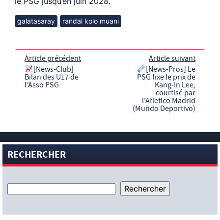
le PSG jusqu’en juin 2028.
galatasaray
randal kolo muani
Article précédent
Article suivant
[News-Club]
[News-Pros] Le
Bilan des U17 de
PSG fixe le prix de
l’Asso PSG
Kang-In Lee,
courtisé par
l’Atletico Madrid
(Mundo Deportivo)
RECHERCHER