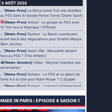
5 AOÛT 2026
[News-Pros]
Le Barça aurait fixé une deadline
au PSG dans le dossier Ferran Torres (Diario Sport)
[News-Pros]
Amical : Le groupe du PSG avec
15 Titis face à Majorque ! (Officiel)
[News-Pros]
Rumeur : Le Bayer Leverkusen
aurait lancé des négociations pour Ibrahim Mbaye
(Ben Jacobs)
[News-Pros]
Aston Villa : Manzambi absent
face au PSG ? (The Athletic)
[News-Anciens]
Vidéo : Neymar chambre ses
adversaires !
[News-Pros]
Rumeur : Le PSG et un géant de
Serie A à la lutte pour Robin Risser ? (L’Equipe)
[News-Pros]
Rumeur : Liverpool s’intéresserait
à Ibrahim Mbaye en plus de Bradley Barcola
(Fabrizio Romano)
MADE IN PARIS : EPISODE 8 SAISON 7
[News-Pros]
Rumeur : Accord contractuel
trouvé entre le PSG et Mika Godts (Fabrizio