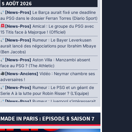
5 AOÛT 2026
[News-Pros]
Le Barça aurait fixé une deadline
au PSG dans le dossier Ferran Torres (Diario Sport)
[News-Pros]
Amical : Le groupe du PSG avec
15 Titis face à Majorque ! (Officiel)
[News-Pros]
Rumeur : Le Bayer Leverkusen
aurait lancé des négociations pour Ibrahim Mbaye
(Ben Jacobs)
[News-Pros]
Aston Villa : Manzambi absent
face au PSG ? (The Athletic)
[News-Anciens]
Vidéo : Neymar chambre ses
adversaires !
[News-Pros]
Rumeur : Le PSG et un géant de
Serie A à la lutte pour Robin Risser ? (L’Equipe)
[News-Pros]
Rumeur : Liverpool s’intéresserait
à Ibrahim Mbaye en plus de Bradley Barcola
(Fabrizio Romano)
MADE IN PARIS : EPISODE 8 SAISON 7
[News-Pros]
Rumeur : Accord contractuel
trouvé entre le PSG et Mika Godts (Fabrizio