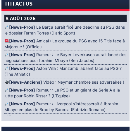
TITI ACTUS
5 AOÛT 2026
[News-Pros]
Le Barça aurait fixé une deadline au PSG dans
le dossier Ferran Torres (Diario Sport)
[News-Pros]
Amical : Le groupe du PSG avec 15 Titis face à
Majorque ! (Officiel)
[News-Pros]
Rumeur : Le Bayer Leverkusen aurait lancé des
négociations pour Ibrahim Mbaye (Ben Jacobs)
[News-Pros]
Aston Villa : Manzambi absent face au PSG ?
(The Athletic)
[News-Anciens]
Vidéo : Neymar chambre ses adversaires !
[News-Pros]
Rumeur : Le PSG et un géant de Serie A à la
lutte pour Robin Risser ? (L’Equipe)
[News-Pros]
Rumeur : Liverpool s’intéresserait à Ibrahim
Mbaye en plus de Bradley Barcola (Fabrizio Romano)
[News-Pros]
Rumeur : Accord contractuel trouvé entre le
PSG et Mika Godts (Fabrizio Romano)