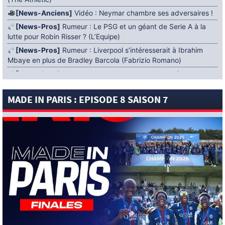
[News-Anciens]
Vidéo : Neymar chambre ses adversaires !
[News-Pros]
Rumeur : Le PSG et un géant de Serie A à la
lutte pour Robin Risser ? (L’Equipe)
[News-Pros]
Rumeur : Liverpool s’intéresserait à Ibrahim
Mbaye en plus de Bradley Barcola (Fabrizio Romano)
[News-Pros]
Rumeur : Accord contractuel trouvé entre le
PSG et Mika Godts (Fabrizio Romano)
MADE IN PARIS : EPISODE 8 SAISON 7
[News-Pros]
Rumeur : Le PSG aurait lancé un ultimatum
pour boucler le dossier Ferran Torres (Matteo Moretto)
4 AOÛT 2026
[News-Formation]
Mercato : Khalil Ayari prêté à Dunkerque
(Officiel)
[News-Anciens]
Leverkusen : un retour de Diaby envisagé
(Foot Mercato)
[News-Formation]
Nsoki va filer au Dinamo Zagreb
(L’Equipe)
[News-Pros]
Rumeur : Suzuki acheté par le PSG puis prêté ?
(L’Equipe)