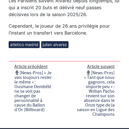
Les Parisiens suivent Alvarez depuis longtemps, lui
qui a inscrit 20 buts et délivré neuf passes
décisives lors de la saison 2025/26.
Cependant, le joueur de 26 ans privilégie pour
l’instant un transfert vers Barcelone.
atletico madrid
julian alvarez
Article précédent
Article suivant
[News-Pros] « Je
[News-Pros]
vais toujours rester
« Tant que nous
le même » :
gagnons, cela
Ousmane Dembélé
importe peu » :
ne se voit pas
Willian Pacho
changer de
revient sur son
personnalité à
absence dans le
cause du Ballon
Onze type de la
d’Or (Billboard)
saison en Ligue des
Champions