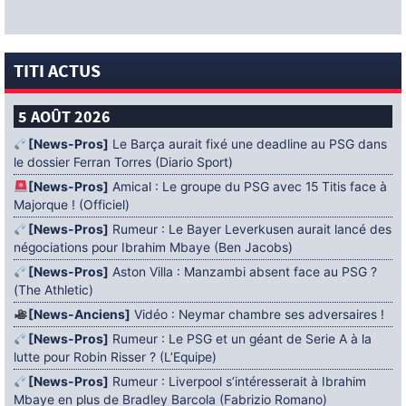
TITI ACTUS
5 AOÛT 2026
[News-Pros]
Le Barça aurait fixé une deadline au PSG dans
le dossier Ferran Torres (Diario Sport)
[News-Pros]
Amical : Le groupe du PSG avec 15 Titis face à
Majorque ! (Officiel)
[News-Pros]
Rumeur : Le Bayer Leverkusen aurait lancé des
négociations pour Ibrahim Mbaye (Ben Jacobs)
[News-Pros]
Aston Villa : Manzambi absent face au PSG ?
(The Athletic)
[News-Anciens]
Vidéo : Neymar chambre ses adversaires !
[News-Pros]
Rumeur : Le PSG et un géant de Serie A à la
lutte pour Robin Risser ? (L’Equipe)
[News-Pros]
Rumeur : Liverpool s’intéresserait à Ibrahim
Mbaye en plus de Bradley Barcola (Fabrizio Romano)