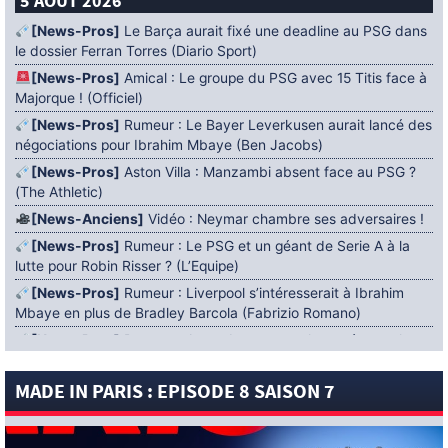
5 AOÛT 2026
[News-Pros]
Le Barça aurait fixé une deadline au PSG dans
le dossier Ferran Torres (Diario Sport)
[News-Pros]
Amical : Le groupe du PSG avec 15 Titis face à
Majorque ! (Officiel)
[News-Pros]
Rumeur : Le Bayer Leverkusen aurait lancé des
négociations pour Ibrahim Mbaye (Ben Jacobs)
[News-Pros]
Aston Villa : Manzambi absent face au PSG ?
(The Athletic)
[News-Anciens]
Vidéo : Neymar chambre ses adversaires !
[News-Pros]
Rumeur : Le PSG et un géant de Serie A à la
lutte pour Robin Risser ? (L’Equipe)
[News-Pros]
Rumeur : Liverpool s’intéresserait à Ibrahim
Mbaye en plus de Bradley Barcola (Fabrizio Romano)
[News-Pros]
Rumeur : Accord contractuel trouvé entre le
PSG et Mika Godts (Fabrizio Romano)
MADE IN PARIS : EPISODE 8 SAISON 7
[News-Pros]
Rumeur : Le PSG aurait lancé un ultimatum
pour boucler le dossier Ferran Torres (Matteo Moretto)
4 AOÛT 2026