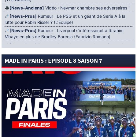
[News-Anciens]
Vidéo : Neymar chambre ses adversaires !
[News-Pros]
Rumeur : Le PSG et un géant de Serie A à la
lutte pour Robin Risser ? (L’Equipe)
[News-Pros]
Rumeur : Liverpool s’intéresserait à Ibrahim
Mbaye en plus de Bradley Barcola (Fabrizio Romano)
[News-Pros]
Rumeur : Accord contractuel trouvé entre le
PSG et Mika Godts (Fabrizio Romano)
MADE IN PARIS : EPISODE 8 SAISON 7
[News-Pros]
Rumeur : Le PSG aurait lancé un ultimatum
pour boucler le dossier Ferran Torres (Matteo Moretto)
4 AOÛT 2026
[News-Formation]
Mercato : Khalil Ayari prêté à Dunkerque
(Officiel)
[News-Anciens]
Leverkusen : un retour de Diaby envisagé
(Foot Mercato)
[News-Formation]
Nsoki va filer au Dinamo Zagreb
(L’Equipe)
[News-Pros]
Rumeur : Suzuki acheté par le PSG puis prêté ?
(L’Equipe)