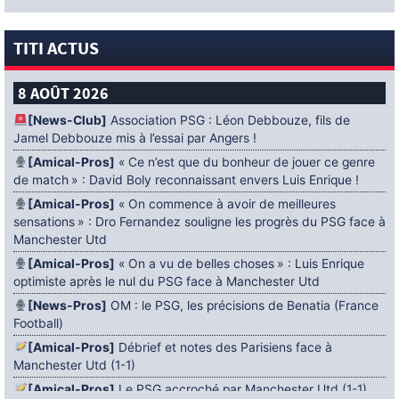
TITI ACTUS
8 AOÛT 2026
[News-Club]
Association PSG : Léon Debbouze, fils de
Jamel Debbouze mis à l’essai par Angers !
[Amical-Pros]
« Ce n’est que du bonheur de jouer ce genre
de match » : David Boly reconnaissant envers Luis Enrique !
[Amical-Pros]
« On commence à avoir de meilleures
sensations » : Dro Fernandez souligne les progrès du PSG face à
Manchester Utd
[Amical-Pros]
« On a vu de belles choses » : Luis Enrique
optimiste après le nul du PSG face à Manchester Utd
[News-Pros]
OM : le PSG, les précisions de Benatia (France
Football)
[Amical-Pros]
Débrief et notes des Parisiens face à
Manchester Utd (1-1)
[Amical-Pros]
Le PSG accroché par Manchester Utd (1-1)