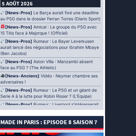
5 AOÛT 2026
[News-Pros]
Le Barça aurait fixé une deadline
au PSG dans le dossier Ferran Torres (Diario Sport)
[News-Pros]
Amical : Le groupe du PSG avec
15 Titis face à Majorque ! (Officiel)
[News-Pros]
Rumeur : Le Bayer Leverkusen
aurait lancé des négociations pour Ibrahim Mbaye
(Ben Jacobs)
[News-Pros]
Aston Villa : Manzambi absent
face au PSG ? (The Athletic)
[News-Anciens]
Vidéo : Neymar chambre ses
adversaires !
[News-Pros]
Rumeur : Le PSG et un géant de
Serie A à la lutte pour Robin Risser ? (L’Equipe)
[News-Pros]
Rumeur : Liverpool s’intéresserait
à Ibrahim Mbaye en plus de Bradley Barcola
(Fabrizio Romano)
MADE IN PARIS : EPISODE 8 SAISON 7
[News-Pros]
Rumeur : Accord contractuel
trouvé entre le PSG et Mika Godts (Fabrizio