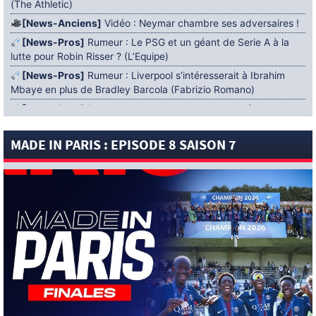
(The Athletic)
[News-Anciens]
Vidéo : Neymar chambre ses adversaires !
[News-Pros]
Rumeur : Le PSG et un géant de Serie A à la
lutte pour Robin Risser ? (L’Equipe)
[News-Pros]
Rumeur : Liverpool s’intéresserait à Ibrahim
Mbaye en plus de Bradley Barcola (Fabrizio Romano)
[News-Pros]
Rumeur : Accord contractuel trouvé entre le
PSG et Mika Godts (Fabrizio Romano)
MADE IN PARIS : EPISODE 8 SAISON 7
[News-Pros]
Rumeur : Le PSG aurait lancé un ultimatum
pour boucler le dossier Ferran Torres (Matteo Moretto)
4 AOÛT 2026
[News-Formation]
Mercato : Khalil Ayari prêté à Dunkerque
(Officiel)
[News-Anciens]
Leverkusen : un retour de Diaby envisagé
(Foot Mercato)
[News-Formation]
Nsoki va filer au Dinamo Zagreb
(L’Equipe)
[News-Pros]
Rumeur : Suzuki acheté par le PSG puis prêté ?
(L’Equipe)