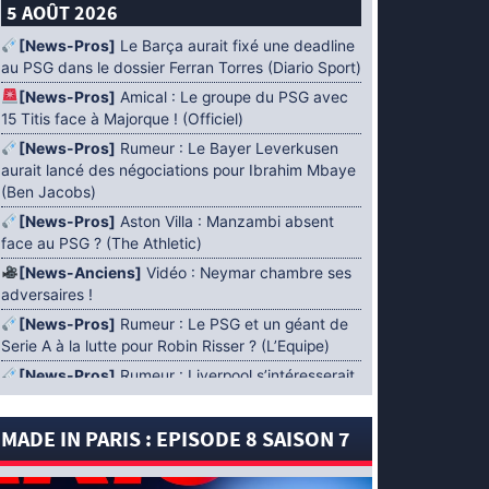
5 AOÛT 2026
[News-Pros]
Le Barça aurait fixé une deadline
au PSG dans le dossier Ferran Torres (Diario Sport)
[News-Pros]
Amical : Le groupe du PSG avec
15 Titis face à Majorque ! (Officiel)
[News-Pros]
Rumeur : Le Bayer Leverkusen
aurait lancé des négociations pour Ibrahim Mbaye
(Ben Jacobs)
[News-Pros]
Aston Villa : Manzambi absent
face au PSG ? (The Athletic)
[News-Anciens]
Vidéo : Neymar chambre ses
adversaires !
[News-Pros]
Rumeur : Le PSG et un géant de
Serie A à la lutte pour Robin Risser ? (L’Equipe)
[News-Pros]
Rumeur : Liverpool s’intéresserait
à Ibrahim Mbaye en plus de Bradley Barcola
(Fabrizio Romano)
MADE IN PARIS : EPISODE 8 SAISON 7
[News-Pros]
Rumeur : Accord contractuel
trouvé entre le PSG et Mika Godts (Fabrizio