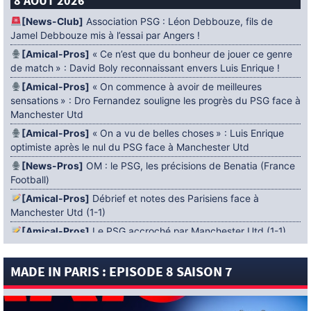
8 AOÛT 2026
[News-Club]
Association PSG : Léon Debbouze, fils de
Jamel Debbouze mis à l’essai par Angers !
[Amical-Pros]
« Ce n’est que du bonheur de jouer ce genre
de match » : David Boly reconnaissant envers Luis Enrique !
[Amical-Pros]
« On commence à avoir de meilleures
sensations » : Dro Fernandez souligne les progrès du PSG face à
Manchester Utd
[Amical-Pros]
« On a vu de belles choses » : Luis Enrique
optimiste après le nul du PSG face à Manchester Utd
[News-Pros]
OM : le PSG, les précisions de Benatia (France
Football)
[Amical-Pros]
Débrief et notes des Parisiens face à
Manchester Utd (1-1)
[Amical-Pros]
Le PSG accroché par Manchester Utd (1-1)
[News-Pros]
Amical : Lens battu par Sunderland avant le
PSG
MADE IN PARIS : EPISODE 8 SAISON 7
5 AOÛT 2026
[News-Pros]
Le Barça aurait fixé une deadline au PSG dans