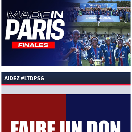
le dossier Ferran Torres (Diario Sport)
[News-Pros]
Amical : Le groupe du PSG avec 15 Titis face à
Majorque ! (Officiel)
[News-Pros]
Rumeur : Le Bayer Leverkusen aurait lancé des
négociations pour Ibrahim Mbaye (Ben Jacobs)
[News-Pros]
Aston Villa : Manzambi absent face au PSG ?
(The Athletic)
[News-Anciens]
Vidéo : Neymar chambre ses adversaires !
[News-Pros]
Rumeur : Le PSG et un géant de Serie A à la
lutte pour Robin Risser ? (L’Equipe)
[News-Pros]
Rumeur : Liverpool s’intéresserait à Ibrahim
AIDEZ #LTDPSG
Mbaye en plus de Bradley Barcola (Fabrizio Romano)
[News-Pros]
Rumeur : Accord contractuel trouvé entre le
PSG et Mika Godts (Fabrizio Romano)
[News-Pros]
Rumeur : Le PSG aurait lancé un ultimatum
pour boucler le dossier Ferran Torres (Matteo Moretto)
4 AOÛT 2026
[News-Formation]
Mercato : Khalil Ayari prêté à Dunkerque