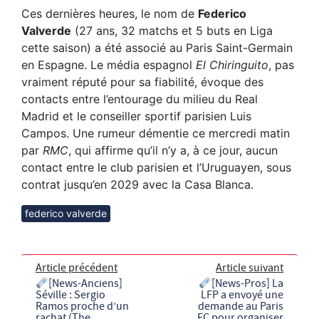
Ces dernières heures, le nom de
Federico
Valverde
(27 ans, 32 matchs et 5 buts en Liga
cette saison) a été associé au Paris Saint-Germain
en Espagne. Le média espagnol
El Chiringuito
, pas
vraiment réputé pour sa fiabilité, évoque des
contacts entre l’entourage du milieu du Real
Madrid et le conseiller sportif parisien Luis
Campos. Une rumeur démentie ce mercredi matin
par
RMC
, qui affirme qu’il n’y a, à ce jour, aucun
contact entre le club parisien et l’Uruguayen, sous
contrat jusqu’en 2029 avec la Casa Blanca.
federico valverde
Article précédent
Article suivant
[News-Anciens]
[News-Pros] La
Séville : Sergio
LFP a envoyé une
Ramos proche d’un
demande au Paris
rachat (The
FC pour organiser