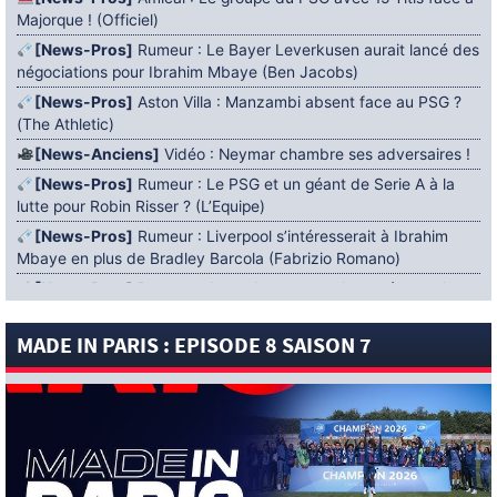
Majorque ! (Officiel)
[News-Pros]
Rumeur : Le Bayer Leverkusen aurait lancé des
négociations pour Ibrahim Mbaye (Ben Jacobs)
[News-Pros]
Aston Villa : Manzambi absent face au PSG ?
(The Athletic)
[News-Anciens]
Vidéo : Neymar chambre ses adversaires !
[News-Pros]
Rumeur : Le PSG et un géant de Serie A à la
lutte pour Robin Risser ? (L’Equipe)
[News-Pros]
Rumeur : Liverpool s’intéresserait à Ibrahim
Mbaye en plus de Bradley Barcola (Fabrizio Romano)
[News-Pros]
Rumeur : Accord contractuel trouvé entre le
PSG et Mika Godts (Fabrizio Romano)
MADE IN PARIS : EPISODE 8 SAISON 7
[News-Pros]
Rumeur : Le PSG aurait lancé un ultimatum
pour boucler le dossier Ferran Torres (Matteo Moretto)
4 AOÛT 2026
[News-Formation]
Mercato : Khalil Ayari prêté à Dunkerque
(Officiel)
[News-Anciens]
Leverkusen : un retour de Diaby envisagé