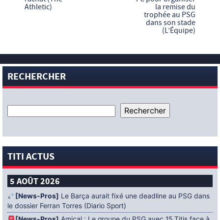
Athletic)
la remise du
trophée au PSG
dans son stade
(L’Équipe)
RECHERCHER
TITI ACTUS
5 AOÛT 2026
[News-Pros]
Le Barça aurait fixé une deadline au PSG dans
le dossier Ferran Torres (Diario Sport)
[News-Pros]
Amical : Le groupe du PSG avec 15 Titis face à