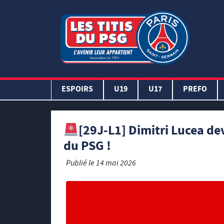
ESPOIRS
U19
U17
PREFO
[29J-L1] Dimitri Lucea dev
du PSG !
Publié le
14 mai 2026