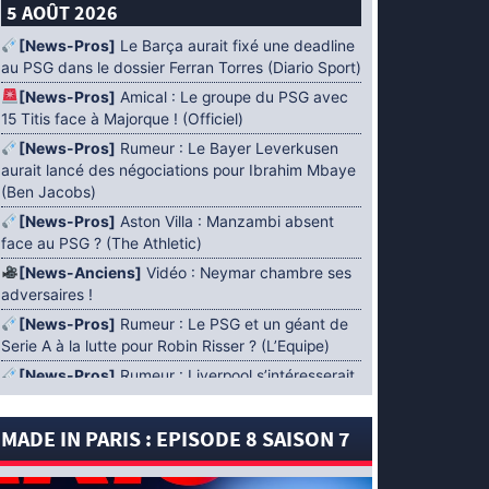
5 AOÛT 2026
[News-Pros]
Le Barça aurait fixé une deadline
au PSG dans le dossier Ferran Torres (Diario Sport)
[News-Pros]
Amical : Le groupe du PSG avec
15 Titis face à Majorque ! (Officiel)
[News-Pros]
Rumeur : Le Bayer Leverkusen
aurait lancé des négociations pour Ibrahim Mbaye
(Ben Jacobs)
[News-Pros]
Aston Villa : Manzambi absent
face au PSG ? (The Athletic)
[News-Anciens]
Vidéo : Neymar chambre ses
adversaires !
[News-Pros]
Rumeur : Le PSG et un géant de
Serie A à la lutte pour Robin Risser ? (L’Equipe)
[News-Pros]
Rumeur : Liverpool s’intéresserait
à Ibrahim Mbaye en plus de Bradley Barcola
(Fabrizio Romano)
MADE IN PARIS : EPISODE 8 SAISON 7
[News-Pros]
Rumeur : Accord contractuel
trouvé entre le PSG et Mika Godts (Fabrizio