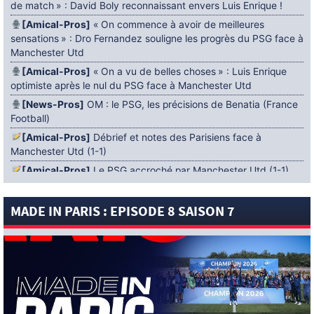
de match » : David Boly reconnaissant envers Luis Enrique !
[Amical-Pros]
« On commence à avoir de meilleures
sensations » : Dro Fernandez souligne les progrès du PSG face à
Manchester Utd
[Amical-Pros]
« On a vu de belles choses » : Luis Enrique
optimiste après le nul du PSG face à Manchester Utd
[News-Pros]
OM : le PSG, les précisions de Benatia (France
Football)
[Amical-Pros]
Débrief et notes des Parisiens face à
Manchester Utd (1-1)
[Amical-Pros]
Le PSG accroché par Manchester Utd (1-1)
[News-Pros]
Amical : Lens battu par Sunderland avant le
PSG
MADE IN PARIS : EPISODE 8 SAISON 7
5 AOÛT 2026
[News-Pros]
Le Barça aurait fixé une deadline au PSG dans
le dossier Ferran Torres (Diario Sport)
[News-Pros]
Amical : Le groupe du PSG avec 15 Titis face à
Majorque ! (Officiel)
[News-Pros]
Rumeur : Le Bayer Leverkusen aurait lancé des