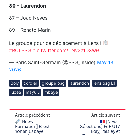
80 – Laurendon
87 – Joao Neves
89 – Renato Marin
Le groupe pour ce déplacement à Lens !
#RCLPSG
pic.twitter.com/TNv3a1DXw9
— Paris Saint-Germain (@PSG_inside)
May 13,
2026
Boly
cordier
groupe psg
laurendon
lens psg L1
lucea
mayulu
mbaye
Article précédent
Article suivant
[News-
[News-
Formation] Brest :
Sélections] EdF U17
Yohan Cabaye
: Boly, Paisley et