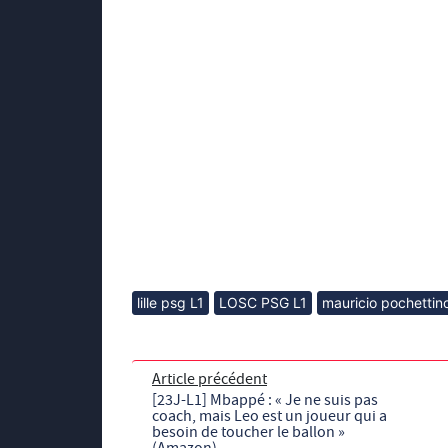
lille psg L1
LOSC PSG L1
mauricio pochettin
Article précédent
[23J-L1] Mbappé : « Je ne suis pas
coach, mais Leo est un joueur qui a
besoin de toucher le ballon »
(Amazon)