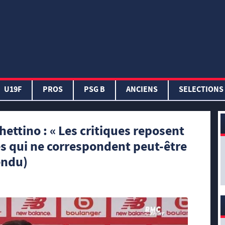
U19F
PROS
PSG B
ANCIENS
SELECTIONS
ettino : « Les critiques reposent
es qui ne correspondent peut-être
endu)