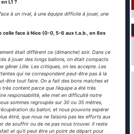
 en L1 ?
 face à un rival, à une équipe difficile à jouer, une
de celle face à Nice (0-0, 5-6 aux t.a.b., en 8es
dement était différent ce (dimanche) soir. Dans ce
rcés à jouer des longs ballons, on était compacts
 gêner Lille. Les critiques, on les accepte. Les
attentes qui ne correspondent peut-être pas à la
eut-être tout faire. On a fait des bons matches et
 très content parce que l’équipe a été très
e responsabilité, elle met en difficulté notre
i nous sommes regroupés sur 30 ou 35 mètres,
 récupération du ballon, et nous pouvons espérer
lus étiré, que nous ne faisons pas les efforts aux
 de souffrir ou de ne pas nous trouver. Il reste
ait et qu’il peut être un point de départ pour