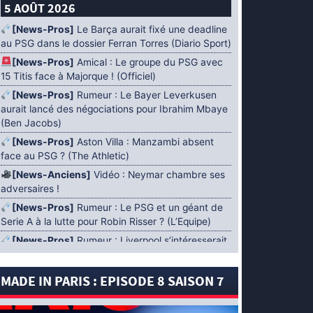
5 AOÛT 2026
[News-Pros]
Le Barça aurait fixé une deadline
au PSG dans le dossier Ferran Torres (Diario Sport)
[News-Pros]
Amical : Le groupe du PSG avec
15 Titis face à Majorque ! (Officiel)
[News-Pros]
Rumeur : Le Bayer Leverkusen
aurait lancé des négociations pour Ibrahim Mbaye
(Ben Jacobs)
[News-Pros]
Aston Villa : Manzambi absent
face au PSG ? (The Athletic)
[News-Anciens]
Vidéo : Neymar chambre ses
adversaires !
[News-Pros]
Rumeur : Le PSG et un géant de
Serie A à la lutte pour Robin Risser ? (L’Equipe)
[News-Pros]
Rumeur : Liverpool s’intéresserait
à Ibrahim Mbaye en plus de Bradley Barcola
(Fabrizio Romano)
MADE IN PARIS : EPISODE 8 SAISON 7
[News-Pros]
Rumeur : Accord contractuel
trouvé entre le PSG et Mika Godts (Fabrizio